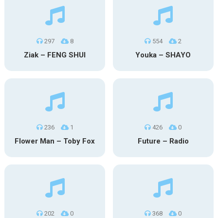
297
8
554
2
Ziak – FENG SHUI
Youka – SHAYO
236
1
426
0
Flower Man – Toby Fox
Future – Radio
202
0
368
0