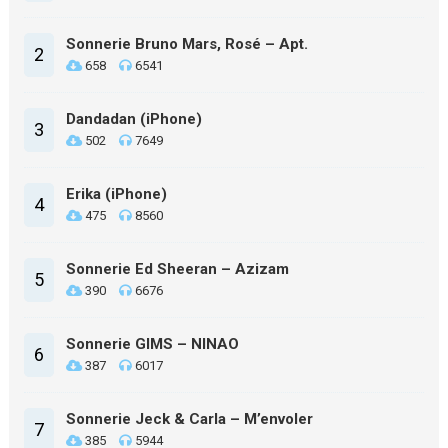
Sonnerie Bruno Mars, Rosé – Apt.
2
658
6541
Dandadan (iPhone)
3
502
7649
Erika (iPhone)
4
475
8560
Sonnerie Ed Sheeran – Azizam
5
390
6676
Sonnerie GIMS – NINAO
6
387
6017
Sonnerie Jeck & Carla – M’envoler
7
385
5944