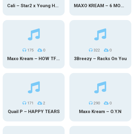
Cali – Star2 x Young Henny
MAXO KREAM – 6 MONTHS CLEAN
175
0
322
0
Maxo Kream – HOW TF I’M LUCKY
3Breezy – Racks On You
171
2
290
0
Quail P – HAPPY TEARS
Maxo Kream – O.Y.N