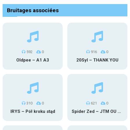
Bruitages associées
592
0
916
0
Oldpee – A1 A3
20Syl – THANK YOU
310
0
621
0
IRYS – Pół kroku stąd
Spider Zed – JTM OU TG