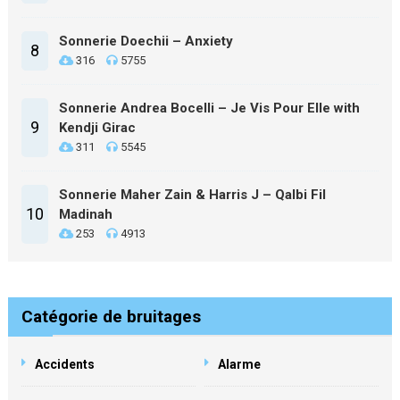
Sonnerie Doechii – Anxiety
8
316
5755
Sonnerie Andrea Bocelli – Je Vis Pour Elle with
9
Kendji Girac
311
5545
Sonnerie Maher Zain & Harris J – Qalbi Fil
10
Madinah
253
4913
Catégorie de bruitages
Accidents
Alarme