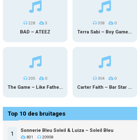
228
3
358
0
BAD – ATEEZ
Terra Sabi – Boy Game X Marcia Cruz
205
0
304
0
The Game – Like Father Like Daughter
Carter Faith – Bar Star Vevo
Top 10 des bruitages
Sonnerie Bleu Soleil & Luiza – Soleil Bleu
1
831
20958