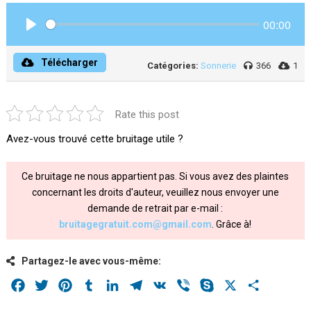
00:00
Play
Télécharger
Catégories:
Sonnerie
366
1
Rate this post
Avez-vous trouvé cette bruitage utile ?
Ce bruitage ne nous appartient pas. Si vous avez des plaintes
concernant les droits d'auteur, veuillez nous envoyer une
demande de retrait par e-mail :
bruitagegratuit.com@gmail.com
. Grâce à!
Partagez-le avec vous-même:
Facebook
Twitter
Pinterest
Tumblr
LinkedIn
Telegram
VK
Viber
Skype
X
Share