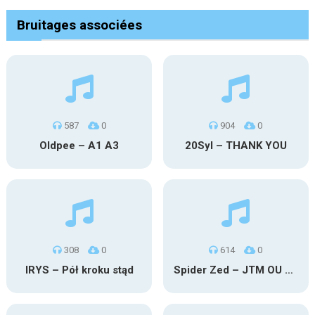
Bruitages associées
587
0
904
0
Oldpee – A1 A3
20Syl – THANK YOU
308
0
614
0
IRYS – Pół kroku stąd
Spider Zed – JTM OU TG