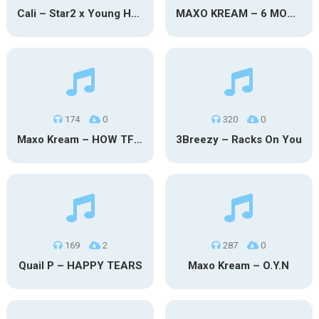
Cali – Star2 x Young Henny
MAXO KREAM – 6 MONTHS CLEAN
174
0
320
0
Maxo Kream – HOW TF I’M LUCKY
3Breezy – Racks On You
169
2
287
0
Quail P – HAPPY TEARS
Maxo Kream – O.Y.N