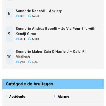
Sonnerie Doechii – Anxiety
8
316
5750
Sonnerie Andrea Bocelli – Je Vis Pour Elle with
9
Kendji Girac
311
5538
Sonnerie Maher Zain & Harris J – Qalbi Fil
10
Madinah
253
4907
Catégorie de bruitages
Accidents
Alarme