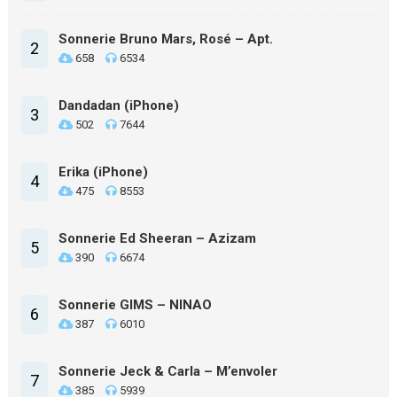
Sonnerie Bruno Mars, Rosé – Apt.
2
658
6534
Dandadan (iPhone)
3
502
7644
Erika (iPhone)
4
475
8553
Sonnerie Ed Sheeran – Azizam
5
390
6674
Sonnerie GIMS – NINAO
6
387
6010
Sonnerie Jeck & Carla – M’envoler
7
385
5939