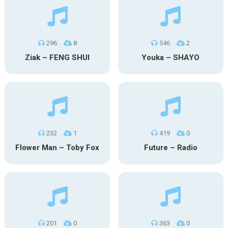
296
8
546
2
Ziak – FENG SHUI
Youka – SHAYO
232
1
419
0
Flower Man – Toby Fox
Future – Radio
201
0
363
0