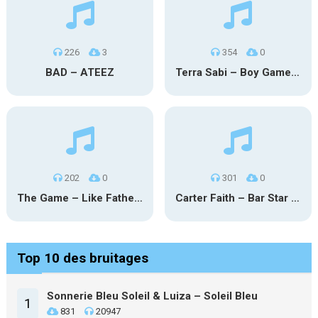
226
3
354
0
BAD – ATEEZ
Terra Sabi – Boy Game X Marcia Cruz
202
0
301
0
The Game – Like Father Like Daughter
Carter Faith – Bar Star Vevo
Top 10 des bruitages
Sonnerie Bleu Soleil & Luiza – Soleil Bleu
1
831
20947