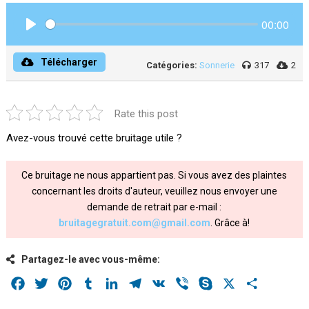
00:00
Play
Télécharger
Catégories:
Sonnerie
317
2
Rate this post
Avez-vous trouvé cette bruitage utile ?
Ce bruitage ne nous appartient pas. Si vous avez des plaintes
concernant les droits d'auteur, veuillez nous envoyer une
demande de retrait par e-mail :
bruitagegratuit.com@gmail.com
. Grâce à!
Partagez-le avec vous-même:
Facebook
Twitter
Pinterest
Tumblr
LinkedIn
Telegram
VK
Viber
Skype
X
Share