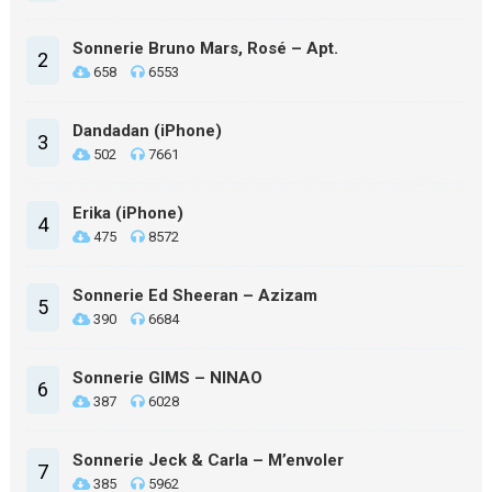
Sonnerie Bruno Mars, Rosé – Apt.
2
658
6553
Dandadan (iPhone)
3
502
7661
Erika (iPhone)
4
475
8572
Sonnerie Ed Sheeran – Azizam
5
390
6684
Sonnerie GIMS – NINAO
6
387
6028
Sonnerie Jeck & Carla – M’envoler
7
385
5962