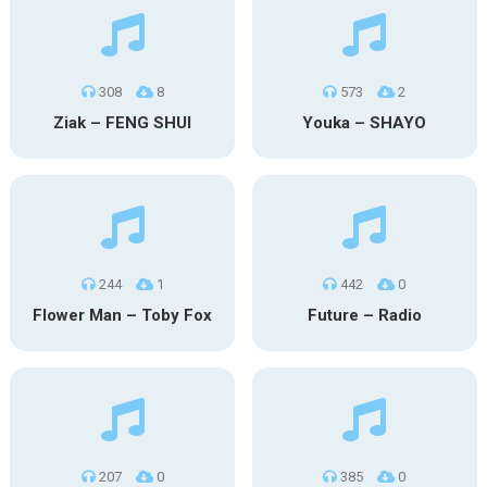
308
8
573
2
Ziak – FENG SHUI
Youka – SHAYO
244
1
442
0
Flower Man – Toby Fox
Future – Radio
207
0
385
0