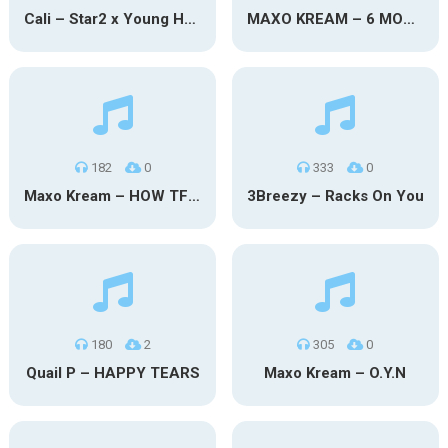
Cali – Star2 x Young Henny
MAXO KREAM – 6 MONTHS CLEAN
182
0
333
0
Maxo Kream – HOW TF I’M LUCKY
3Breezy – Racks On You
180
2
305
0
Quail P – HAPPY TEARS
Maxo Kream – O.Y.N