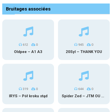
Bruitages associées
612
0
945
0
Oldpee – A1 A3
20Syl – THANK YOU
319
0
644
0
IRYS – Pół kroku stąd
Spider Zed – JTM OU TG