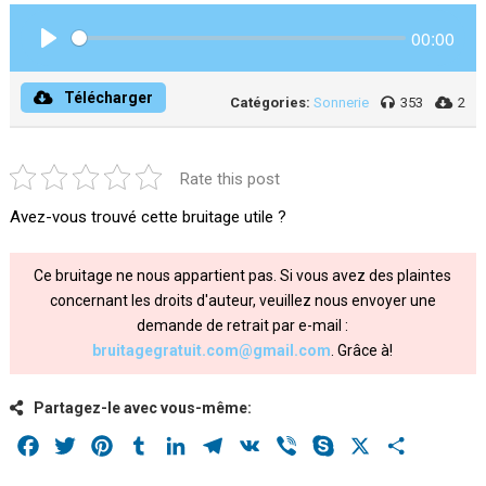
00:00
Play
Télécharger
Catégories:
Sonnerie
353
2
Rate this post
Avez-vous trouvé cette bruitage utile ?
Ce bruitage ne nous appartient pas. Si vous avez des plaintes
concernant les droits d'auteur, veuillez nous envoyer une
demande de retrait par e-mail :
bruitagegratuit.com@gmail.com
. Grâce à!
Partagez-le avec vous-même:
Facebook
Twitter
Pinterest
Tumblr
LinkedIn
Telegram
VK
Viber
Skype
X
Share