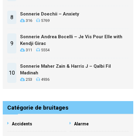
Sonnerie Doechii – Anxiety
8
316
5769
Sonnerie Andrea Bocelli – Je Vis Pour Elle with
9
Kendji Girac
311
5554
Sonnerie Maher Zain & Harris J – Qalbi Fil
10
Madinah
253
4936
Catégorie de bruitages
Accidents
Alarme