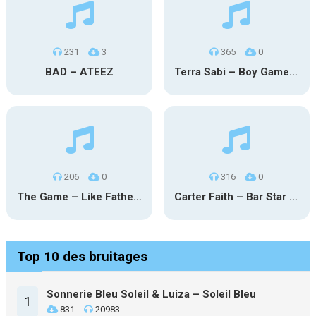
231
3
365
0
BAD – ATEEZ
Terra Sabi – Boy Game X Marcia Cruz
206
0
316
0
The Game – Like Father Like Daughter
Carter Faith – Bar Star Vevo
Top 10 des bruitages
Sonnerie Bleu Soleil & Luiza – Soleil Bleu
1
831
20983