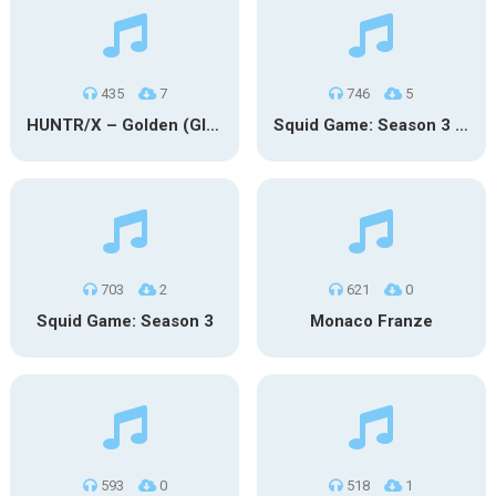
435
7
746
5
HUNTR/X – Golden (Glowin’ Version)
Squid Game: Season 3 | Final Games
703
2
621
0
Squid Game: Season 3
Monaco Franze
593
0
518
1