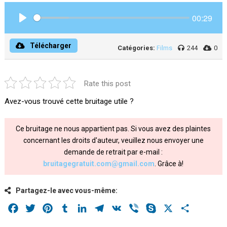
00:29
Play
Télécharger
Catégories:
Films
244
0
Rate this post
Avez-vous trouvé cette bruitage utile ?
Ce bruitage ne nous appartient pas. Si vous avez des plaintes
concernant les droits d'auteur, veuillez nous envoyer une
demande de retrait par e-mail :
bruitagegratuit.com@gmail.com
. Grâce à!
Partagez-le avec vous-même:
Facebook
Twitter
Pinterest
Tumblr
LinkedIn
Telegram
VK
Viber
Skype
X
Share