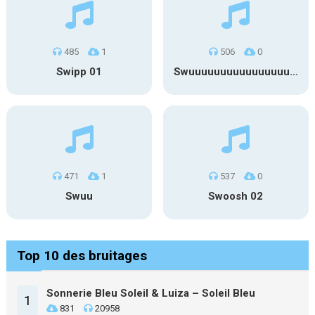
485
1
506
0
Swipp 01
Swuuuuuuuuuuuuuuuuuuuuuu
471
1
537
0
Swuu
Swoosh 02
Top 10 des bruitages
Sonnerie Bleu Soleil & Luiza – Soleil Bleu
1
831
20958