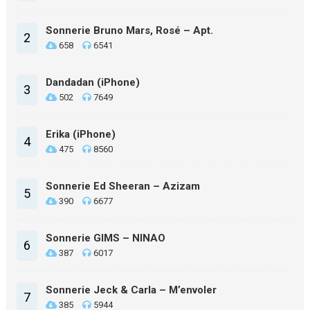
Sonnerie Bruno Mars, Rosé – Apt.
2
658
6541
Dandadan (iPhone)
3
502
7649
Erika (iPhone)
4
475
8560
Sonnerie Ed Sheeran – Azizam
5
390
6677
Sonnerie GIMS – NINAO
6
387
6017
Sonnerie Jeck & Carla – M’envoler
7
385
5944