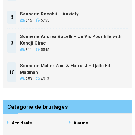
Sonnerie Doechii – Anxiety
8
316
5755
Sonnerie Andrea Bocelli – Je Vis Pour Elle with
9
Kendji Girac
311
5545
Sonnerie Maher Zain & Harris J – Qalbi Fil
10
Madinah
253
4913
Catégorie de bruitages
Accidents
Alarme