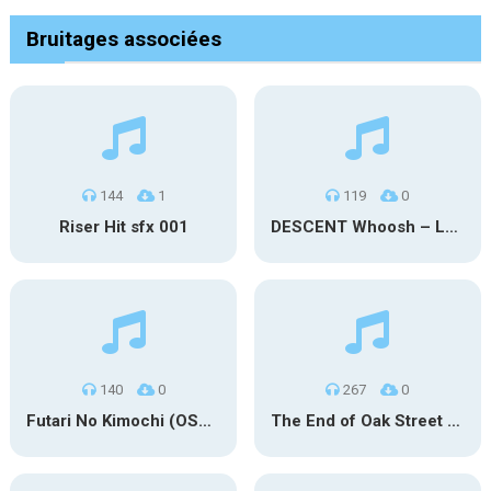
Bruitages associées
144
1
119
0
Riser Hit sfx 001
DESCENT Whoosh – Long
140
0
267
0
Futari No Kimochi (OST Inuyasha)
The End of Oak Street Trailer