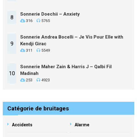
Sonnerie Doechii – Anxiety
8
316
5765
Sonnerie Andrea Bocelli – Je Vis Pour Elle with
9
Kendji Girac
311
5549
Sonnerie Maher Zain & Harris J – Qalbi Fil
10
Madinah
253
4923
Catégorie de bruitages
Accidents
Alarme