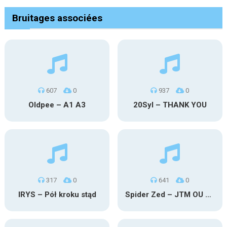
Bruitages associées
607
0
937
0
Oldpee – A1 A3
20Syl – THANK YOU
317
0
641
0
IRYS – Pół kroku stąd
Spider Zed – JTM OU TG