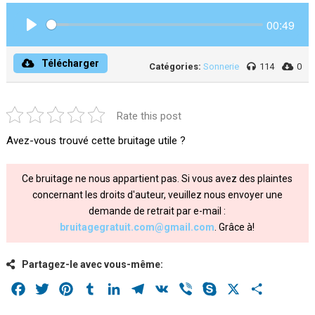
00:49
Play
Télécharger
Catégories:
Sonnerie
114
0
Rate this post
Avez-vous trouvé cette bruitage utile ?
Ce bruitage ne nous appartient pas. Si vous avez des plaintes
concernant les droits d'auteur, veuillez nous envoyer une
demande de retrait par e-mail :
bruitagegratuit.com@gmail.com
. Grâce à!
Partagez-le avec vous-même:
Facebook
Twitter
Pinterest
Tumblr
LinkedIn
Telegram
VK
Viber
Skype
X
Share