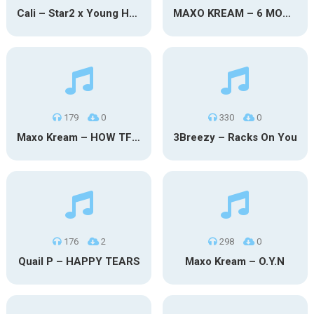
Cali – Star2 x Young Henny
MAXO KREAM – 6 MONTHS CLEAN
179
0
330
0
Maxo Kream – HOW TF I’M LUCKY
3Breezy – Racks On You
176
2
298
0
Quail P – HAPPY TEARS
Maxo Kream – O.Y.N