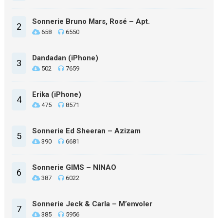
Sonnerie Bruno Mars, Rosé – Apt.
2
658
6550
Dandadan (iPhone)
3
502
7659
Erika (iPhone)
4
475
8571
Sonnerie Ed Sheeran – Azizam
5
390
6681
Sonnerie GIMS – NINAO
6
387
6022
Sonnerie Jeck & Carla – M’envoler
7
385
5956