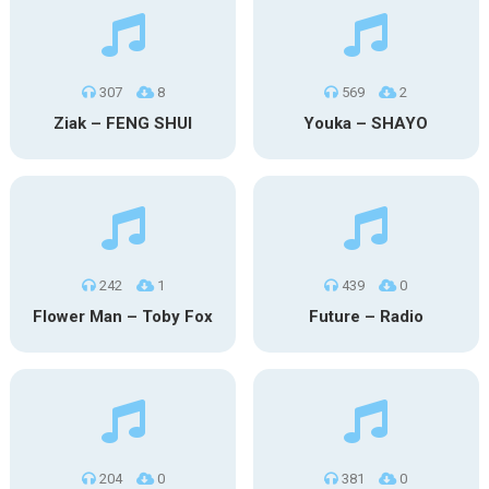
307
8
569
2
Ziak – FENG SHUI
Youka – SHAYO
242
1
439
0
Flower Man – Toby Fox
Future – Radio
204
0
381
0