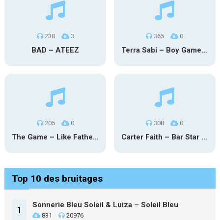
230
3
365
0
BAD – ATEEZ
Terra Sabi – Boy Game X Marcia Cruz
205
0
308
0
The Game – Like Father Like Daughter
Carter Faith – Bar Star Vevo
Top 10 des bruitages
Sonnerie Bleu Soleil & Luiza – Soleil Bleu
1
831
20976