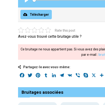
Play
Télécharger
Rate this post
Avez-vous trouvé cette bruitage utile ?
Ce bruitage ne nous appartient pas. Si vous avez des plai
par e-mail :
bru
Partagez-le avec vous-même:
Facebook
Twitter
Pinterest
Tumblr
LinkedIn
Telegram
VK
Viber
Skype
X
Bruitages associées