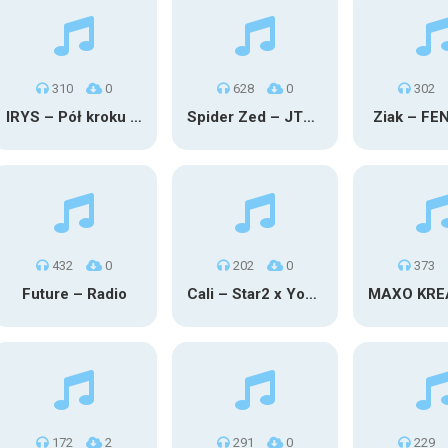
310
0
628
0
302
IRYS – Pół kroku stąd
Spider Zed – JTM OU TG
Ziak – FE
432
0
202
0
373
Future – Radio
Cali – Star2 x Young Henny
172
2
291
0
229