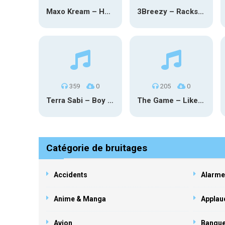
Maxo Kream – HOW TF I’M LUCKY
3Breezy – Racks On You
359
0
205
0
Terra Sabi – Boy Game X Marcia Cruz
The Game – Like Father Like Daughter
Catégorie de bruitages
Accidents
Alarme
Anime & Manga
Applau
Avion
Banqu