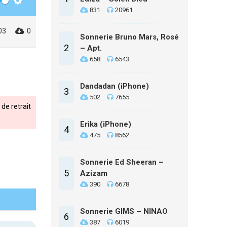
Settings
831
20961
03
0
Sonnerie Bruno Mars, Rosé
2
– Apt.
658
6543
Dandadan (iPhone)
3
502
7655
de retrait
Erika (iPhone)
4
475
8562
Sonnerie Ed Sheeran –
5
Azizam
390
6678
Sonnerie GIMS – NINAO
6
387
6019