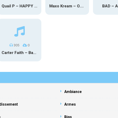
Quail P – HAPPY TEARS
Maxo Kream – O.Y.N
BAD – 
305
0
Carter Faith – Bar Star Vevo
Ambiance
dissement
Armes
e
Bips