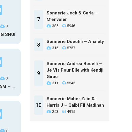
Sonnerie Jeck & Carla –
7
M’envoler
385
5946
8
NG SHUI
Sonnerie Doechii – Anxiety
8
316
5757
Sonnerie Andrea Bocelli –
Je Vis Pour Elle with Kendji
9
Girac
0
311
5545
MAXO KREAM – 6 MONTHS CLEAN
Sonnerie Maher Zain &
10
Harris J – Qalbi Fil Madinah
253
4915
3