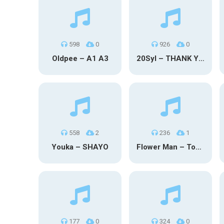
598
0
926
0
Oldpee – A1 A3
20Syl – THANK YOU
558
2
236
1
Youka – SHAYO
Flower Man – Toby Fox
177
0
324
0