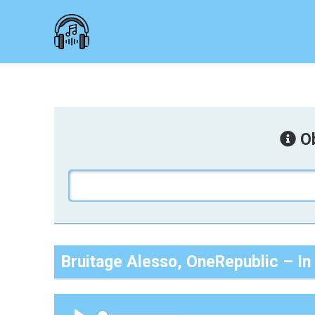
Ob
Bruitage Alesso, OneRepublic – In