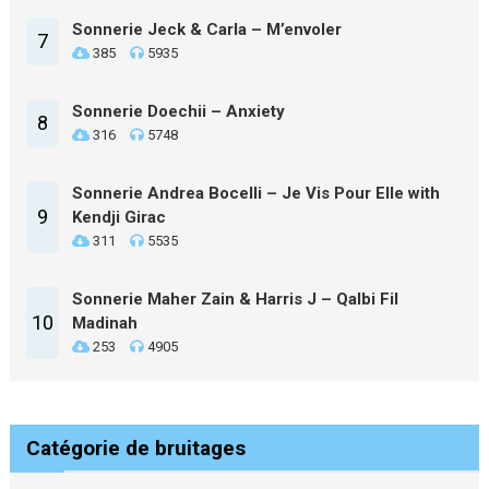
Sonnerie Jeck & Carla – M’envoler
7
385
5935
Sonnerie Doechii – Anxiety
8
316
5748
Sonnerie Andrea Bocelli – Je Vis Pour Elle with
9
Kendji Girac
311
5535
Sonnerie Maher Zain & Harris J – Qalbi Fil
10
Madinah
253
4905
Catégorie de bruitages