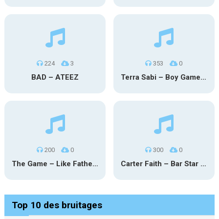
224
3
353
0
BAD – ATEEZ
Terra Sabi – Boy Game X Marcia Cruz
200
0
300
0
The Game – Like Father Like Daughter
Carter Faith – Bar Star Vevo
Top 10 des bruitages