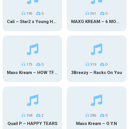
196
0
361
0
Cali – Star2 x Young Henny
MAXO KREAM – 6 MONTHS CLEAN
173
0
319
0
Maxo Kream – HOW TF I’M LUCKY
3Breezy – Racks On You
168
2
286
0
Quail P – HAPPY TEARS
Maxo Kream – O.Y.N