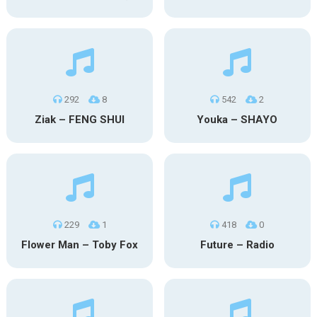
292
8
542
2
Ziak – FENG SHUI
Youka – SHAYO
229
1
418
0
Flower Man – Toby Fox
Future – Radio