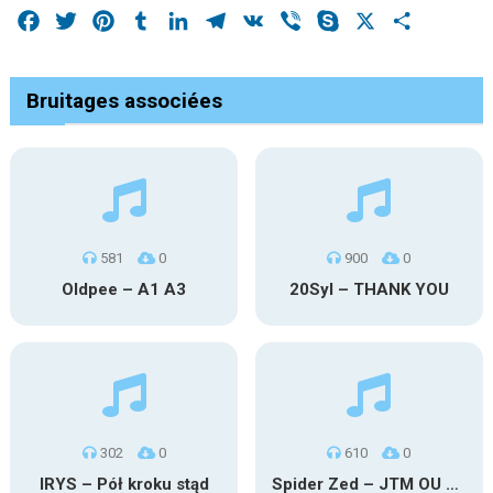
Facebook
Twitter
Pinterest
Tumblr
LinkedIn
Telegram
VK
Viber
Skype
X
Share
Bruitages associées
581
0
900
0
Oldpee – A1 A3
20Syl – THANK YOU
302
0
610
0
IRYS – Pół kroku stąd
Spider Zed – JTM OU TG