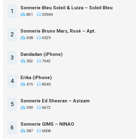
Sonnerie Bleu Soleil & Luiza – Soleil Bleu
1
831
20944
Sonnerie Bruno Mars, Rosé – Apt.
2
658
6529
Dandadan (iPhone)
3
502
7642
Erika (iPhone)
4
475
8549
Sonnerie Ed Sheeran – Azizam
5
390
6672
Sonnerie GIMS – NINAO
6
387
6008