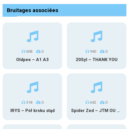
Bruitages associées
608
0
940
0
Oldpee – A1 A3
20Syl – THANK YOU
318
0
642
0
IRYS – Pół kroku stąd
Spider Zed – JTM OU TG