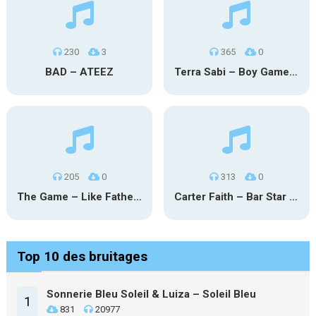
230
3
365
0
BAD – ATEEZ
Terra Sabi – Boy Game X Marcia Cruz
205
0
313
0
The Game – Like Father Like Daughter
Carter Faith – Bar Star Vevo
Top 10 des bruitages
Sonnerie Bleu Soleil & Luiza – Soleil Bleu
1
831
20977