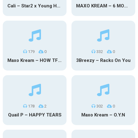
Cali – Star2 x Young Henny
MAXO KREAM – 6 MONTHS CLEAN
179
0
332
0
Maxo Kream – HOW TF I’M LUCKY
3Breezy – Racks On You
178
2
302
0
Quail P – HAPPY TEARS
Maxo Kream – O.Y.N