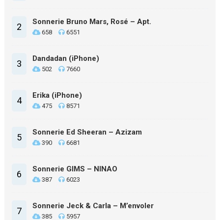
Sonnerie Bruno Mars, Rosé – Apt.
2
658
6551
Dandadan (iPhone)
3
502
7660
Erika (iPhone)
4
475
8571
Sonnerie Ed Sheeran – Azizam
5
390
6681
Sonnerie GIMS – NINAO
6
387
6023
Sonnerie Jeck & Carla – M’envoler
7
385
5957