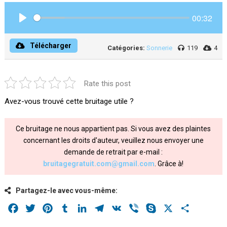
00:32
Play
Télécharger
Catégories:
Sonnerie
119
4
Rate this post
Avez-vous trouvé cette bruitage utile ?
Ce bruitage ne nous appartient pas. Si vous avez des plaintes
concernant les droits d'auteur, veuillez nous envoyer une
demande de retrait par e-mail :
bruitagegratuit.com@gmail.com
. Grâce à!
Partagez-le avec vous-même:
Facebook
Twitter
Pinterest
Tumblr
LinkedIn
Telegram
VK
Viber
Skype
X
Share