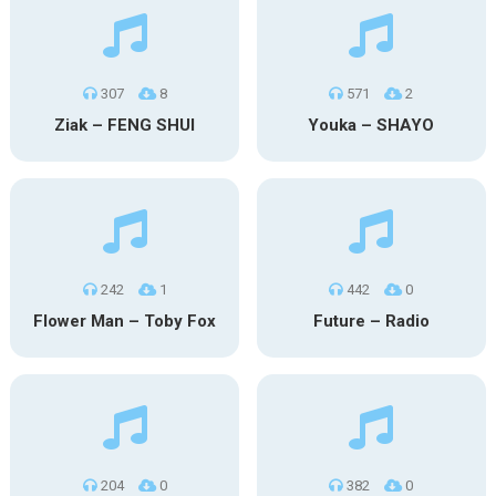
307
8
571
2
Ziak – FENG SHUI
Youka – SHAYO
242
1
442
0
Flower Man – Toby Fox
Future – Radio
204
0
382
0