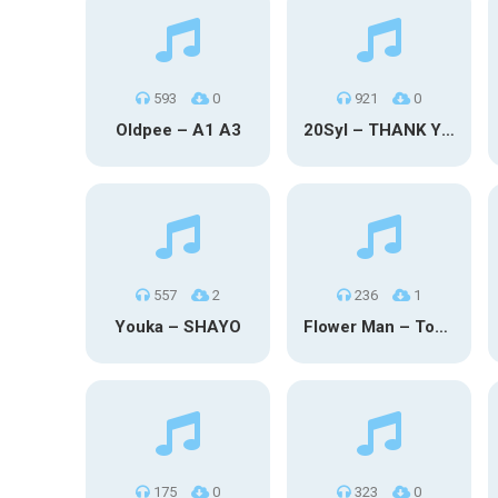
593
0
921
0
Oldpee – A1 A3
20Syl – THANK YOU
557
2
236
1
Youka – SHAYO
Flower Man – Toby Fox
175
0
323
0