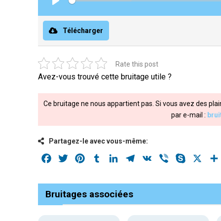
Play
Télécharger
Rate this post
Avez-vous trouvé cette bruitage utile ?
Ce bruitage ne nous appartient pas. Si vous avez des plai
par e-mail :
bru
Partagez-le avec vous-même:
Facebook
Twitter
Pinterest
Tumblr
LinkedIn
Telegram
VK
Viber
Skype
X
Bruitages associées