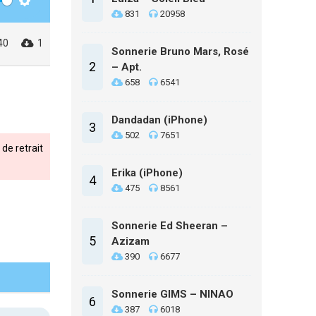
Settings
831
20958
40
1
Sonnerie Bruno Mars, Rosé
2
– Apt.
658
6541
Dandadan (iPhone)
3
502
7651
de retrait
Erika (iPhone)
4
475
8561
Sonnerie Ed Sheeran –
5
Azizam
390
6677
Sonnerie GIMS – NINAO
6
387
6018