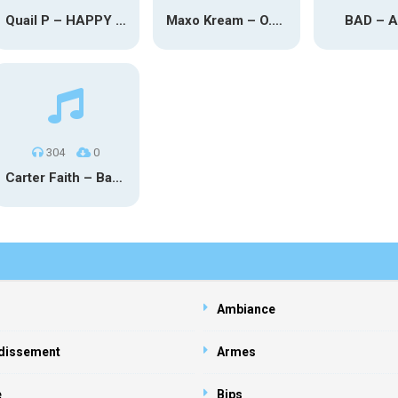
Quail P – HAPPY TEARS
Maxo Kream – O.Y.N
BAD – 
304
0
Carter Faith – Bar Star Vevo
Ambiance
dissement
Armes
e
Bips