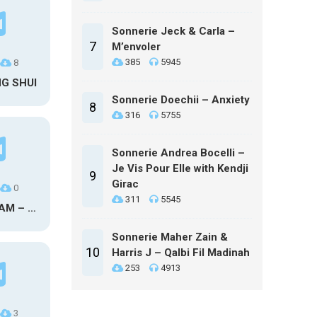
Sonnerie Jeck & Carla –
7
M’envoler
385
5945
8
NG SHUI
Sonnerie Doechii – Anxiety
8
316
5755
Sonnerie Andrea Bocelli –
Je Vis Pour Elle with Kendji
9
Girac
0
311
5545
MAXO KREAM – 6 MONTHS CLEAN
Sonnerie Maher Zain &
10
Harris J – Qalbi Fil Madinah
253
4913
3