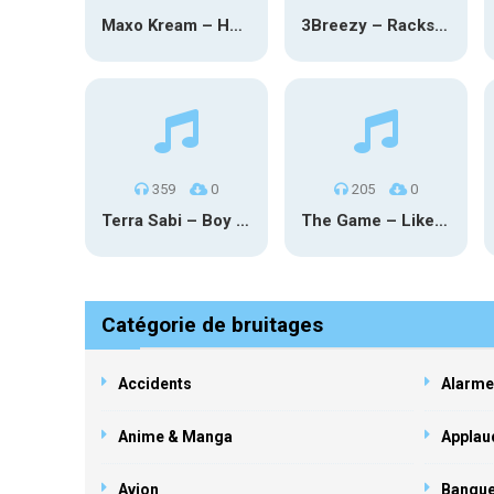
Maxo Kream – HOW TF I’M LUCKY
3Breezy – Racks On You
359
0
205
0
Terra Sabi – Boy Game X Marcia Cruz
The Game – Like Father Like Daughter
Catégorie de bruitages
Accidents
Alarme
Anime & Manga
Applau
Avion
Banqu