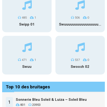
485
1
506
0
Swipp 01
Swuuuuuuuuuuuuuuuuuuuuuu
471
1
537
0
Swuu
Swoosh 02
Top 10 des bruitages
Sonnerie Bleu Soleil & Luiza – Soleil Bleu
1
831
20953