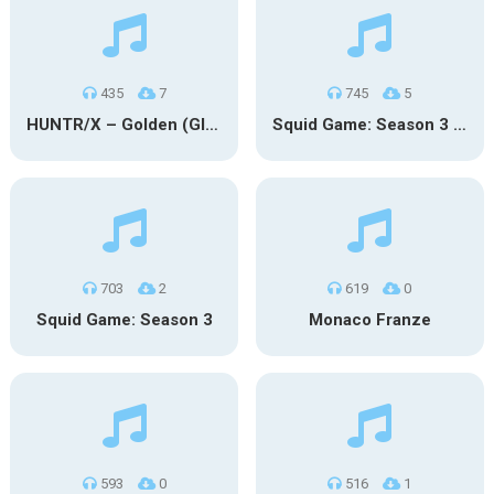
435
7
745
5
HUNTR/X – Golden (Glowin’ Version)
Squid Game: Season 3 | Final Games
703
2
619
0
Squid Game: Season 3
Monaco Franze
593
0
516
1