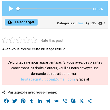
00:24
Play
Télécharger
Catégories:
Films
335
1
Rate this post
Avez-vous trouvé cette bruitage utile ?
Ce bruitage ne nous appartient pas. Si vous avez des plaintes
concernant les droits d'auteur, veuillez nous envoyer une
demande de retrait par e-mail :
bruitagegratuit.com@gmail.com
. Grâce à!
Partagez-le avec vous-même:
Facebook
Twitter
Pinterest
Tumblr
LinkedIn
Telegram
VK
Viber
Skype
X
Share