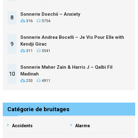
Sonnerie Doechii – Anxiety
8
316
5754
Sonnerie Andrea Bocelli – Je Vis Pour Elle with
9
Kendji Girac
311
5541
Sonnerie Maher Zain & Harris J – Qalbi Fil
10
Madinah
253
4911
Catégorie de bruitages
Accidents
Alarme