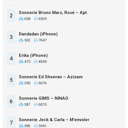
Sonnerie Bruno Mars, Rosé – Apt.
2
658
6539
Dandadan (iPhone)
3
502
7647
Erika (iPhone)
4
475
8559
Sonnerie Ed Sheeran – Azizam
5
390
6676
Sonnerie GIMS – NINAO
6
387
6015
Sonnerie Jeck & Carla – M’envoler
7
385
5941