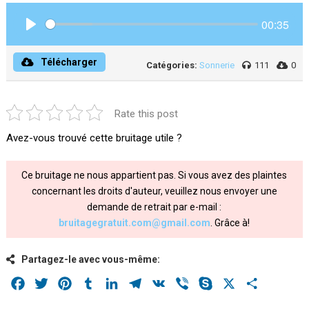
00:35
Play
Télécharger
Catégories:
Sonnerie
111
0
Rate this post
Avez-vous trouvé cette bruitage utile ?
Ce bruitage ne nous appartient pas. Si vous avez des plaintes
concernant les droits d'auteur, veuillez nous envoyer une
demande de retrait par e-mail :
bruitagegratuit.com@gmail.com
. Grâce à!
Partagez-le avec vous-même:
Facebook
Twitter
Pinterest
Tumblr
LinkedIn
Telegram
VK
Viber
Skype
X
Share