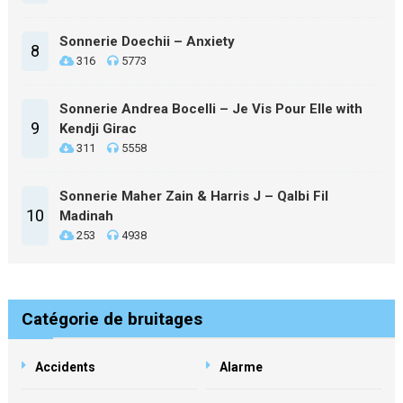
Sonnerie Doechii – Anxiety
8
316
5773
Sonnerie Andrea Bocelli – Je Vis Pour Elle with
9
Kendji Girac
311
5558
Sonnerie Maher Zain & Harris J – Qalbi Fil
10
Madinah
253
4938
Catégorie de bruitages
Accidents
Alarme