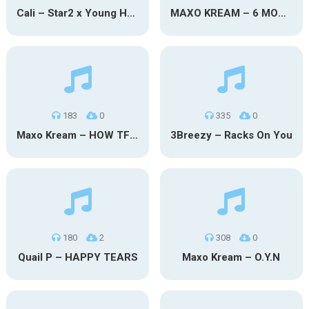
Cali – Star2 x Young Henny
MAXO KREAM – 6 MONTHS CLEAN
183
0
335
0
Maxo Kream – HOW TF I’M LUCKY
3Breezy – Racks On You
180
2
308
0
Quail P – HAPPY TEARS
Maxo Kream – O.Y.N