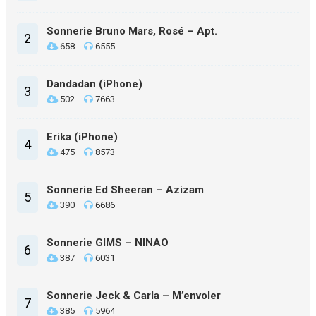
Sonnerie Bruno Mars, Rosé – Apt.
2
658
6555
Dandadan (iPhone)
3
502
7663
Erika (iPhone)
4
475
8573
Sonnerie Ed Sheeran – Azizam
5
390
6686
Sonnerie GIMS – NINAO
6
387
6031
Sonnerie Jeck & Carla – M’envoler
7
385
5964