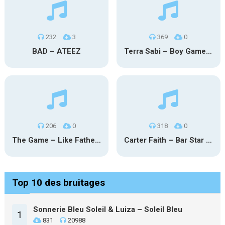
232
3
369
0
BAD – ATEEZ
Terra Sabi – Boy Game X Marcia Cruz
206
0
318
0
The Game – Like Father Like Daughter
Carter Faith – Bar Star Vevo
Top 10 des bruitages
Sonnerie Bleu Soleil & Luiza – Soleil Bleu
1
831
20988