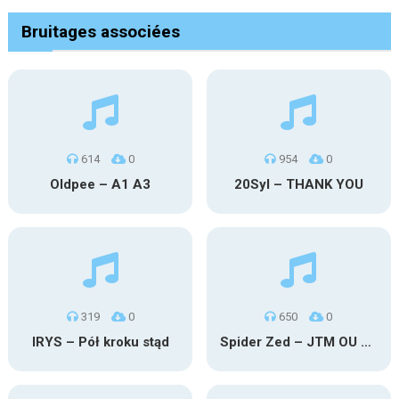
Bruitages associées
614
0
954
0
Oldpee – A1 A3
20Syl – THANK YOU
319
0
650
0
IRYS – Pół kroku stąd
Spider Zed – JTM OU TG