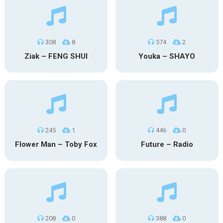
308
8
574
2
Ziak – FENG SHUI
Youka – SHAYO
245
1
446
0
Flower Man – Toby Fox
Future – Radio
208
0
388
0