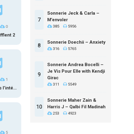
Sonnerie Jeck & Carla –
7
M’envoler
385
5956
0
fflent 2
Sonnerie Doechii – Anxiety
8
316
5765
Sonnerie Andrea Bocelli –
Je Vis Pour Elle with Kendji
9
Girac
1
311
5549
Vent depuis l’intérieur 1
Sonnerie Maher Zain &
10
Harris J – Qalbi Fil Madinah
253
4923
5