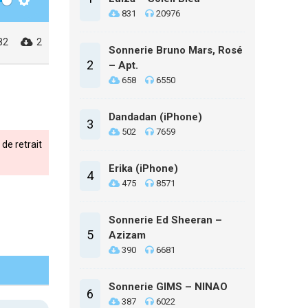
Settings
831
20976
82
2
Sonnerie Bruno Mars, Rosé
2
– Apt.
658
6550
Dandadan (iPhone)
3
502
7659
de retrait
Erika (iPhone)
4
475
8571
Sonnerie Ed Sheeran –
5
Azizam
390
6681
Sonnerie GIMS – NINAO
6
387
6022