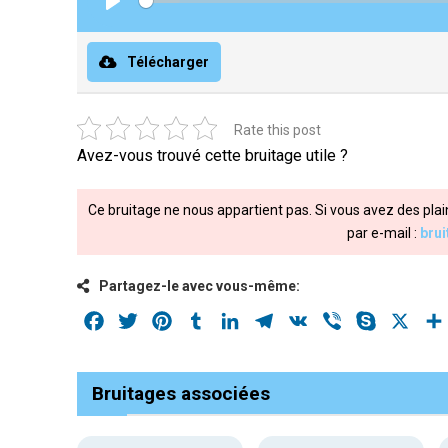
Play
Télécharger
Rate this post
Avez-vous trouvé cette bruitage utile ?
Ce bruitage ne nous appartient pas. Si vous avez des plai
par e-mail :
bru
Partagez-le avec vous-même:
Facebook
Twitter
Pinterest
Tumblr
LinkedIn
Telegram
VK
Viber
Skype
X
Bruitages associées