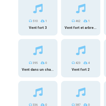
510
1
462
1
Vent fort 3
Vent fort et arbres 3
395
0
423
4
Vent dans un champ de maïs
Vent fort 2
336
0
387
0