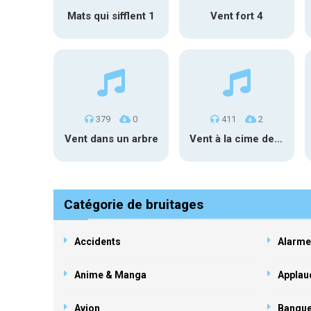
Mats qui sifflent 1
Vent fort 4
379
0
411
2
Vent dans un arbre
Vent à la cime des arbres
Catégorie de bruitages
Accidents
Alarme
Anime & Manga
Applau
Avion
Banqu