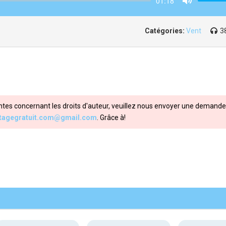
01:18
Mute
Catégories:
Vent
3
ntes concernant les droits d'auteur, veuillez nous envoyer une demande 
itagegratuit.com@gmail.com
. Grâce à!
Share