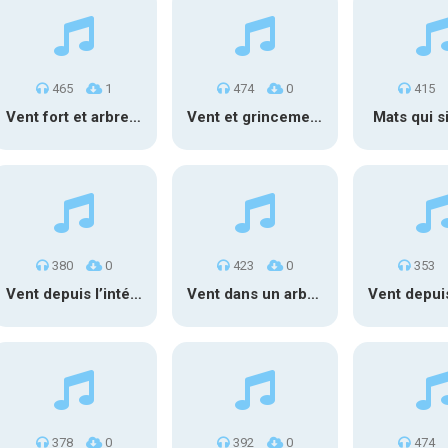
465
1
474
0
415
Vent fort et arbres 1
Vent et grincements d’arbre
Mats qui si
380
0
423
0
353
Vent depuis l’intérieur 2
Vent dans un arbuste
378
0
392
0
474