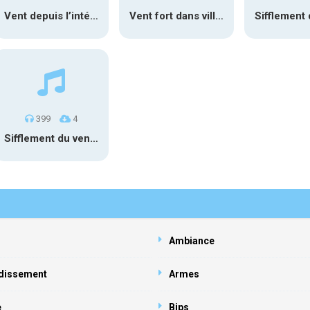
Vent depuis l’intérieur 3
Vent fort dans village
399
4
Sifflement du vent 2
Ambiance
dissement
Armes
e
Bips