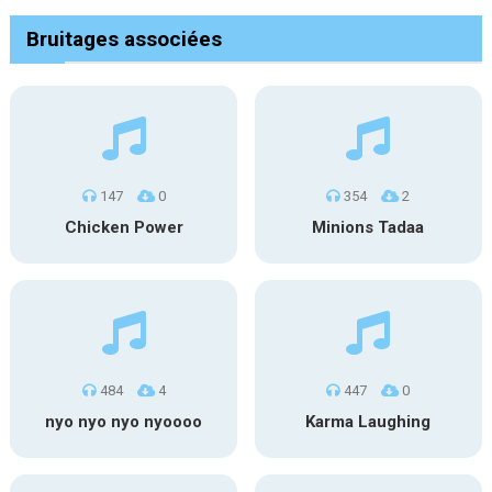
Bruitages associées
147
0
354
2
Chicken Power
Minions Tadaa
484
4
447
0
nyo nyo nyo nyoooo
Karma Laughing