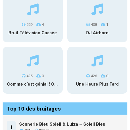
559
4
408
1
Bruit Télévision Cassée
DJ Airhorn
425
0
426
0
Comme c’est génial ! Oh comme c’est délicieux !
Une Heure Plus Tard
Top 10 des bruitages
Sonnerie Bleu Soleil & Luiza – Soleil Bleu
1