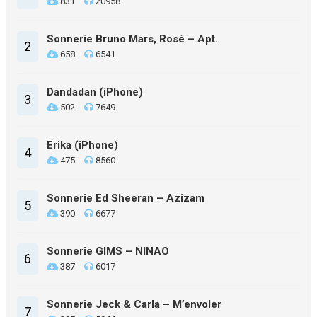
831
20958
Sonnerie Bruno Mars, Rosé – Apt.
2
658
6541
Dandadan (iPhone)
3
502
7649
Erika (iPhone)
4
475
8560
Sonnerie Ed Sheeran – Azizam
5
390
6677
Sonnerie GIMS – NINAO
6
387
6017
Sonnerie Jeck & Carla – M’envoler
7