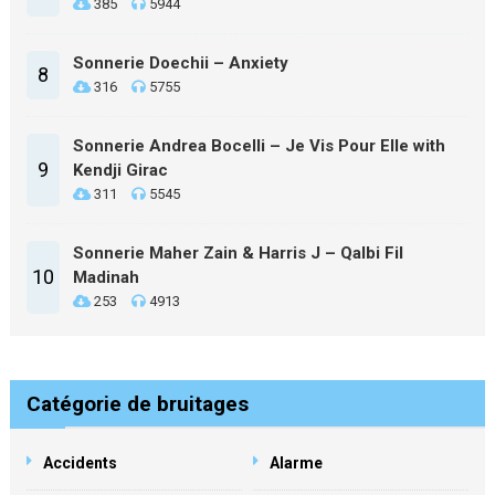
385
5944
Sonnerie Doechii – Anxiety
8
316
5755
Sonnerie Andrea Bocelli – Je Vis Pour Elle with
9
Kendji Girac
311
5545
Sonnerie Maher Zain & Harris J – Qalbi Fil
10
Madinah
253
4913
Catégorie de bruitages
Accidents
Alarme