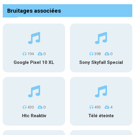
Bruitages associées
194
0
398
0
Google Pixel 10 XL
Sony Skyfall Special
430
0
493
4
Htc Reaktiv
Télé éteinte