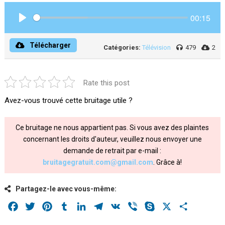
00:15
Play
Télécharger
Catégories:
Télévision
479
2
Rate this post
Avez-vous trouvé cette bruitage utile ?
Ce bruitage ne nous appartient pas. Si vous avez des plaintes
concernant les droits d'auteur, veuillez nous envoyer une
demande de retrait par e-mail :
bruitagegratuit.com@gmail.com
. Grâce à!
Partagez-le avec vous-même:
Facebook
Twitter
Pinterest
Tumblr
LinkedIn
Telegram
VK
Viber
Skype
X
Share