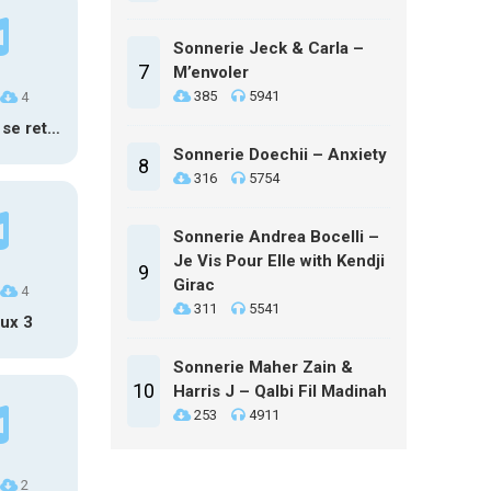
Sonnerie Jeck & Carla –
7
M’envoler
385
5941
4
Voiture qui se retourne et glisse sur le toit
Sonnerie Doechii – Anxiety
8
316
5754
Sonnerie Andrea Bocelli –
Je Vis Pour Elle with Kendji
9
Girac
4
311
5541
ux 3
Sonnerie Maher Zain &
10
Harris J – Qalbi Fil Madinah
253
4911
2