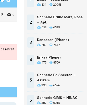
Settings
831
20953
10
0
Sonnerie Bruno Mars, Rosé
2
– Apt.
658
6539
Dandadan (iPhone)
3
502
7647
de retrait
Erika (iPhone)
4
475
8559
Sonnerie Ed Sheeran –
5
Azizam
390
6676
Sonnerie GIMS – NINAO
6
387
6015