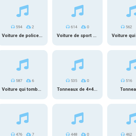
594
2
614
0
562
Voiture de police – accidents tout autour
Voiture de sport – accident micro embarqué
587
6
535
0
516
Voiture qui tombe ds l’eau et coule
Tonneaux de 4×4 qui se rate en montée
Tonnea
476
7
448
0
462