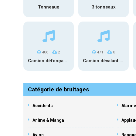
Tonneaux
3 tonneaux
406
2
471
0
Camion défonçant mur
Camion dévalant escalier
Catégorie de bruitages
Accidents
Alarme
Anime & Manga
Applau
Avion
Banqu