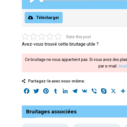
Play
Télécharger
Rate this post
Avez-vous trouvé cette bruitage utile ?
Ce bruitage ne nous appartient pas. Si vous avez des plai
par e-mail :
bru
Partagez-le avec vous-même:
Facebook
Twitter
Pinterest
Tumblr
LinkedIn
Telegram
VK
Viber
Skype
X
Bruitages associées