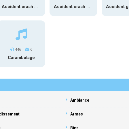
Accident crash moyen 01
Accident crash moyen 02
446
6
Carambolage
Ambiance
dissement
Armes
e
Bips