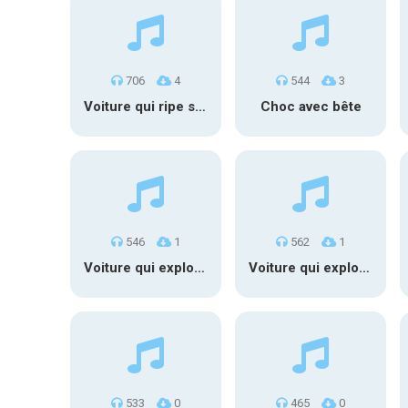
706
4
544
3
Voiture qui ripe sur glissière sécurité
Choc avec bête
546
1
562
1
Voiture qui explose et brûle
Voiture qui explose
533
0
465
0