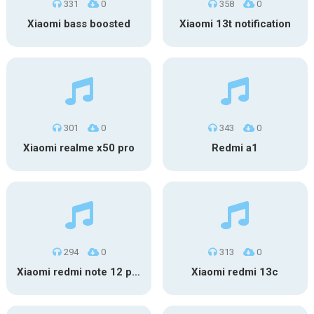
331
0
358
0
Xiaomi bass boosted
Xiaomi 13t notification
301
0
343
0
Xiaomi realme x50 pro
Redmi a1
294
0
313
0
Xiaomi redmi note 12 pro 5g – original
Xiaomi redmi 13c