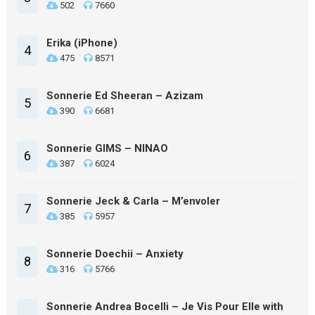
502
7660
Erika (iPhone)
4
475
8571
Sonnerie Ed Sheeran – Azizam
5
390
6681
Sonnerie GIMS – NINAO
6
387
6024
Sonnerie Jeck & Carla – M’envoler
7
385
5957
Sonnerie Doechii – Anxiety
8
316
5766
Sonnerie Andrea Bocelli – Je Vis Pour Elle with