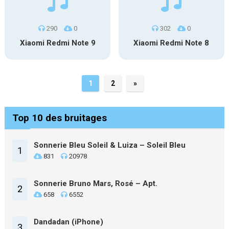
290
0
302
0
Xiaomi Redmi Note 9
Xiaomi Redmi Note 8
1
2
»
Top 10 des bruitages
Sonnerie Bleu Soleil & Luiza – Soleil Bleu
1
831
20978
Sonnerie Bruno Mars, Rosé – Apt.
2
658
6552
Dandadan (iPhone)
3