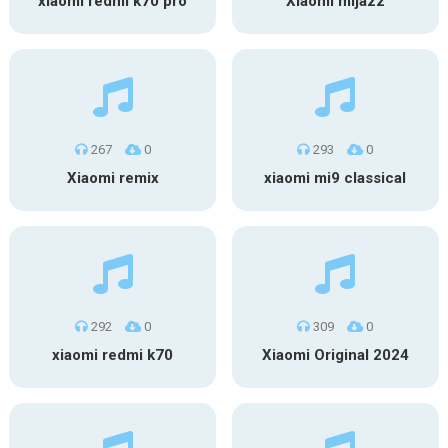
xiaomi redmi k70 pro
Xiaomi mijazz
267
0
293
0
Xiaomi remix
xiaomi mi9 classical
292
0
309
0
xiaomi redmi k70
Xiaomi Original 2024