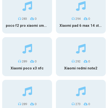
283
0
294
0
poco f2 pro xiaomi smartness
Xiaomi pad 6 max 14 stock
289
0
292
0
Xiaomi poco x3 nfc
Xiaomi redmi note2
289
0
273
0