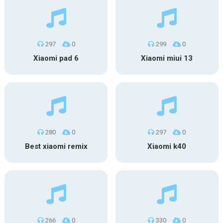
297
0
299
0
Xiaomi pad 6
Xiaomi miui 13
280
0
297
0
Best xiaomi remix
Xiaomi k40
266
0
330
0