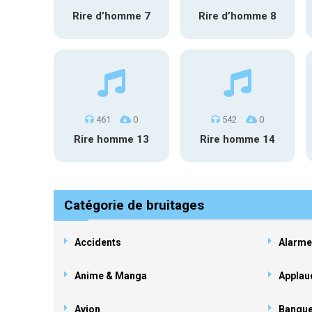
Rire d’homme 7
Rire d’homme 8
461
0
542
0
Rire homme 13
Rire homme 14
Catégorie de bruitages
Accidents
Alarme
Anime & Manga
Applau
Avion
Banqu