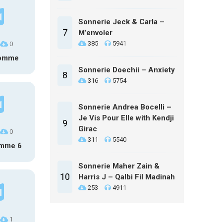
Sonnerie Jeck & Carla –
7
M’envoler
385
5941
0
homme
Sonnerie Doechii – Anxiety
8
316
5754
Sonnerie Andrea Bocelli –
Je Vis Pour Elle with Kendji
9
Girac
0
311
5540
omme 6
Sonnerie Maher Zain &
10
Harris J – Qalbi Fil Madinah
253
4911
1