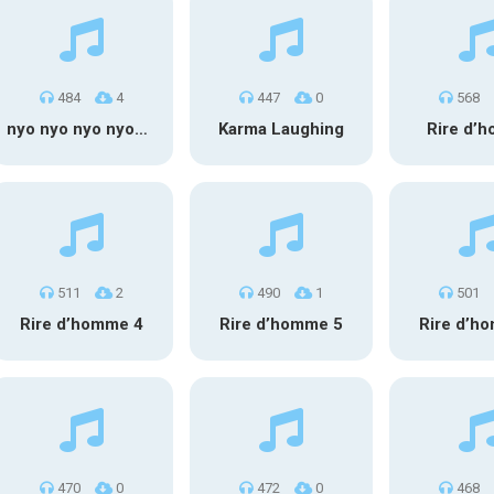
484
4
447
0
568
nyo nyo nyo nyoooo
Karma Laughing
Rire d’
511
2
490
1
501
Rire d’homme 4
Rire d’homme 5
Rire d’h
470
0
472
0
468