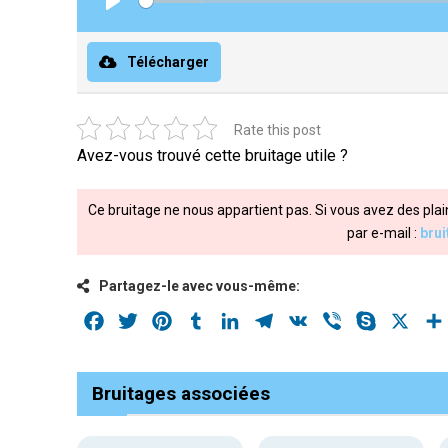
Play
Télécharger
Rate this post
Avez-vous trouvé cette bruitage utile ?
Ce bruitage ne nous appartient pas. Si vous avez des plai
par e-mail :
bru
Partagez-le avec vous-même:
Facebook
Twitter
Pinterest
Tumblr
LinkedIn
Telegram
VK
Viber
Skype
X
Bruitages associées