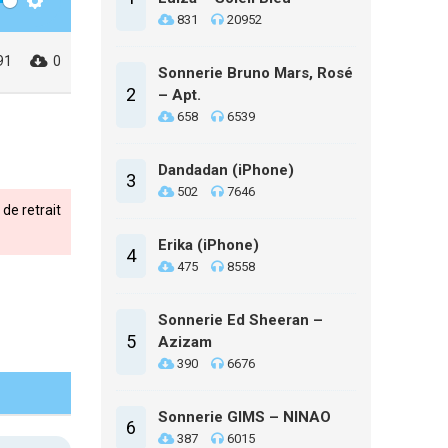
Settings
831
20952
91
0
Sonnerie Bruno Mars, Rosé
2
– Apt.
658
6539
Dandadan (iPhone)
3
502
7646
de retrait
Erika (iPhone)
4
475
8558
Sonnerie Ed Sheeran –
5
Azizam
390
6676
Sonnerie GIMS – NINAO
6
387
6015