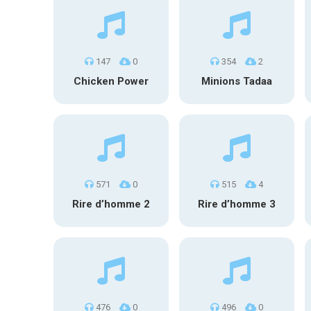
147
0
354
2
Chicken Power
Minions Tadaa
571
0
515
4
Rire d’homme 2
Rire d’homme 3
476
0
496
0