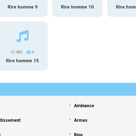
Rire homme 9
Rire homme 10
Rire ho
485
0
Rire homme 15
Ambiance
dissement
Armes
e
Bips