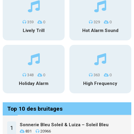
359
0
329
0
Lively Trill
Hot Alarm Sound
348
0
363
0
Holiday Alarm
High Frequency
Top 10 des bruitages
Sonnerie Bleu Soleil & Luiza – Soleil Bleu
1
831
20966