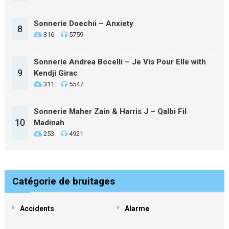
Sonnerie Doechii – Anxiety
8
316
5759
Sonnerie Andrea Bocelli – Je Vis Pour Elle with
9
Kendji Girac
311
5547
Sonnerie Maher Zain & Harris J – Qalbi Fil
10
Madinah
253
4921
Catégorie de bruitages
Accidents
Alarme