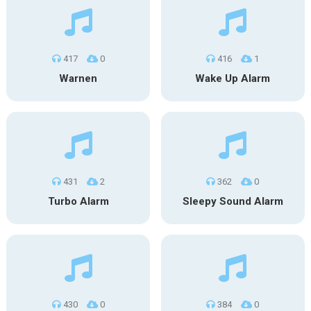
417
0
416
1
Warnen
Wake Up Alarm
431
2
362
0
Turbo Alarm
Sleepy Sound Alarm
430
0
384
0