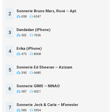
Sonnerie Bruno Mars, Rosé – Apt.
2
658
6547
Dandadan (iPhone)
3
502
7656
Erika (iPhone)
4
475
8568
Sonnerie Ed Sheeran – Azizam
5
390
6680
Sonnerie GIMS – NINAO
6
387
6021
Sonnerie Jeck & Carla – M’envoler
7
385
5954