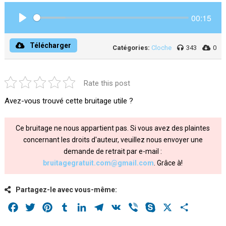
00:15
Play
Télécharger
Catégories:
Cloche
343
0
Rate this post
Avez-vous trouvé cette bruitage utile ?
Ce bruitage ne nous appartient pas. Si vous avez des plaintes
concernant les droits d'auteur, veuillez nous envoyer une
demande de retrait par e-mail :
bruitagegratuit.com@gmail.com
. Grâce à!
Partagez-le avec vous-même:
Facebook
Twitter
Pinterest
Tumblr
LinkedIn
Telegram
VK
Viber
Skype
X
Share