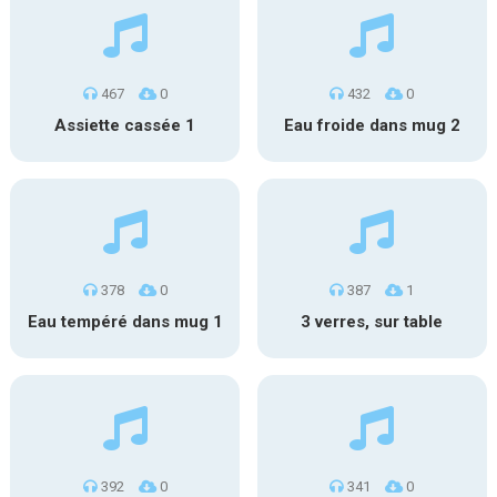
467
0
432
0
Assiette cassée 1
Eau froide dans mug 2
378
0
387
1
Eau tempéré dans mug 1
3 verres, sur table
392
0
341
0