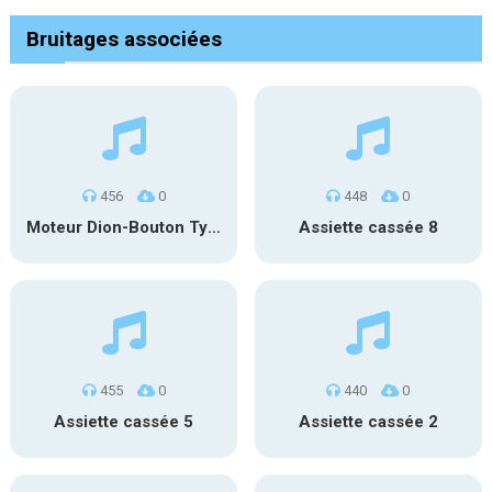
Bruitages associées
456
0
448
0
Moteur Dion-Bouton Type Q de 1903
Assiette cassée 8
455
0
440
0
Assiette cassée 5
Assiette cassée 2