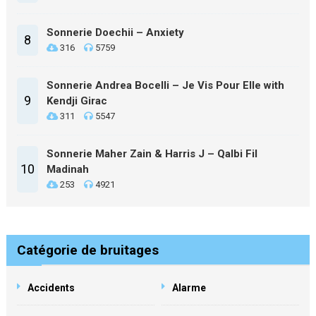
Sonnerie Doechii – Anxiety
8
316
5759
Sonnerie Andrea Bocelli – Je Vis Pour Elle with
9
Kendji Girac
311
5547
Sonnerie Maher Zain & Harris J – Qalbi Fil
10
Madinah
253
4921
Catégorie de bruitages
Accidents
Alarme