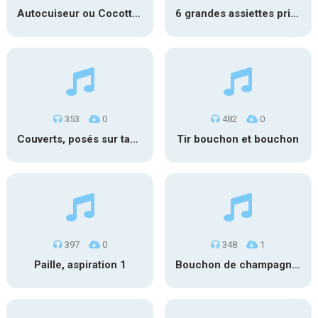
Autocuiseur ou Cocotte minute
6 grandes assiettes prises en mains 1
353
0
482
0
Couverts, posés sur table
Tir bouchon et bouchon
397
0
348
1
Paille, aspiration 1
Bouchon de champagne 2