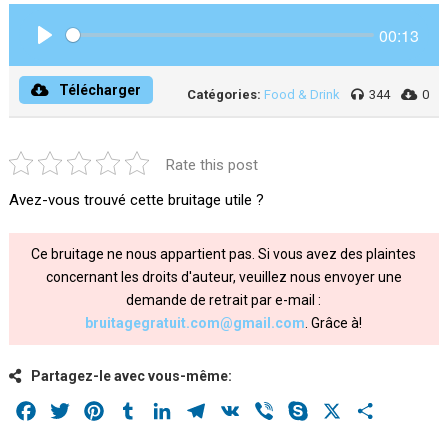
00:13
Play
Télécharger
Catégories:
Food & Drink
344
0
Rate this post
Avez-vous trouvé cette bruitage utile ?
Ce bruitage ne nous appartient pas. Si vous avez des plaintes
concernant les droits d'auteur, veuillez nous envoyer une
demande de retrait par e-mail :
bruitagegratuit.com@gmail.com
. Grâce à!
Partagez-le avec vous-même:
Facebook
Twitter
Pinterest
Tumblr
LinkedIn
Telegram
VK
Viber
Skype
X
Share