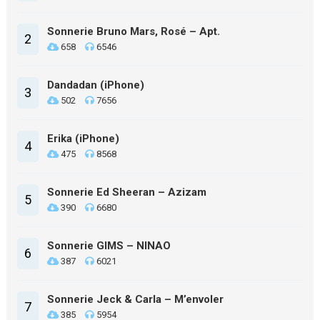
Sonnerie Bruno Mars, Rosé – Apt.
2
658
6546
Dandadan (iPhone)
3
502
7656
Erika (iPhone)
4
475
8568
Sonnerie Ed Sheeran – Azizam
5
390
6680
Sonnerie GIMS – NINAO
6
387
6021
Sonnerie Jeck & Carla – M’envoler
7
385
5954