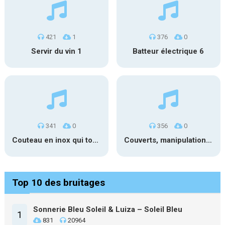
421
1
376
0
Servir du vin 1
Batteur électrique 6
341
0
356
0
Couteau en inox qui tombe
Couverts, manipulations sur assiette
Top 10 des bruitages
Sonnerie Bleu Soleil & Luiza – Soleil Bleu
1
831
20964