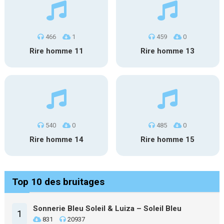
466
1
459
0
Rire homme 11
Rire homme 13
540
0
485
0
Rire homme 14
Rire homme 15
Top 10 des bruitages
Sonnerie Bleu Soleil & Luiza – Soleil Bleu
1
831
20937