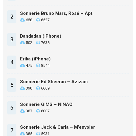
Sonnerie Bruno Mars, Rosé – Apt.
2
658
6527
Dandadan (iPhone)
3
502
7638
Erika (iPhone)
4
475
8544
Sonnerie Ed Sheeran – Azizam
5
390
6669
Sonnerie GIMS – NINAO
6
387
6007
Sonnerie Jeck & Carla – M’envoler
7
385
5931