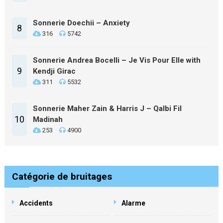
Sonnerie Doechii – Anxiety
8
316
5742
Sonnerie Andrea Bocelli – Je Vis Pour Elle with
9
Kendji Girac
311
5532
Sonnerie Maher Zain & Harris J – Qalbi Fil
10
Madinah
253
4900
Catégorie de bruitages
Accidents
Alarme