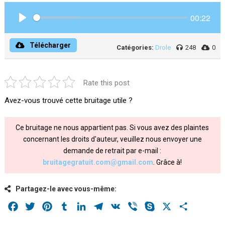
00:22
Play
Télécharger
Catégories:
Drole
248
0
Rate this post
Avez-vous trouvé cette bruitage utile ?
Ce bruitage ne nous appartient pas. Si vous avez des plaintes
concernant les droits d'auteur, veuillez nous envoyer une
demande de retrait par e-mail :
bruitagegratuit.com@gmail.com
. Grâce à!
Partagez-le avec vous-même:
Facebook
Twitter
Pinterest
Tumblr
LinkedIn
Telegram
VK
Viber
Skype
X
Share