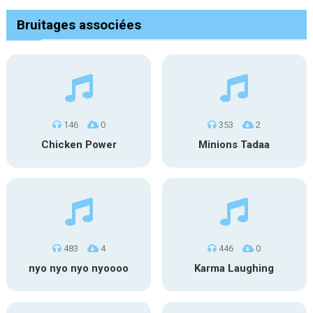
Bruitages associées
146
0
353
2
Chicken Power
Minions Tadaa
483
4
446
0
nyo nyo nyo nyoooo
Karma Laughing