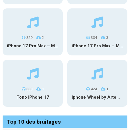
329
2
304
3
iPhone 17 Pro Max – MSM
iPhone 17 Pro Max – Mgm
333
1
424
1
Tono iPhone 17
Iphone Wheel by Artematiko
Top 10 des bruitages