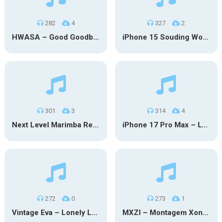
282
4
327
2
HWASA – Good Goodbye (iPhone)
iPhone 15 Souding Wood
301
3
314
4
Next Level Marimba Remix
iPhone 17 Pro Max – Lyubimka
272
0
273
1
Vintage Eva – Lonely Lonely (iPhone)
MXZI – Montagem Xonada (iPhone)