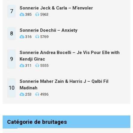
Sonnerie Jeck & Carla – M’envoler
7
385
5963
Sonnerie Doechii – Anxiety
8
316
5769
Sonnerie Andrea Bocelli – Je Vis Pour Elle with
9
Kendji Girac
311
5555
Sonnerie Maher Zain & Harris J – Qalbi Fil
10
Madinah
253
4936
Catégorie de bruitages