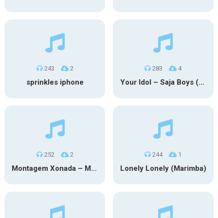
243
2
283
4
sprinkles iphone
Your Idol – Saja Boys (KPop Demon Hunters iPhone)
252
2
244
1
Montagem Xonada – MXZI (iPhone)
Lonely Lonely (Marimba)