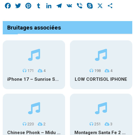
Facebook
Twitter
Pinterest
Tumblr
LinkedIn
Telegram
VK
Viber
Skype
X
Share
Bruitages associées
171
4
198
4
iPhone 17 – Sunrise Serenity
LOW CORTISOL IPHONE
220
2
251
3
Chinese Phonk – Midu Echoing (Marimba)
Montagem Santa Fe 2 – Phonk (iPhone)