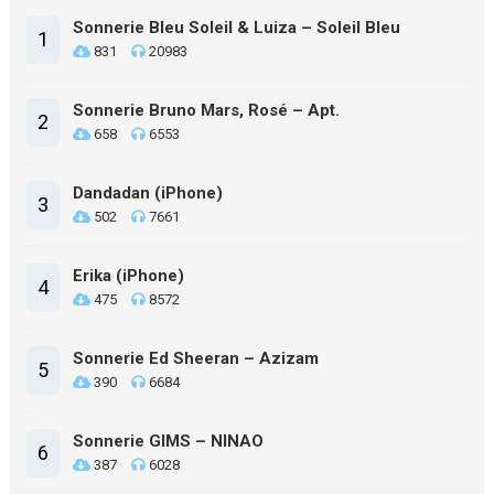
Sonnerie Bleu Soleil & Luiza – Soleil Bleu
1
831
20983
Sonnerie Bruno Mars, Rosé – Apt.
2
658
6553
Dandadan (iPhone)
3
502
7661
Erika (iPhone)
4
475
8572
Sonnerie Ed Sheeran – Azizam
5
390
6684
Sonnerie GIMS – NINAO
6
387
6028