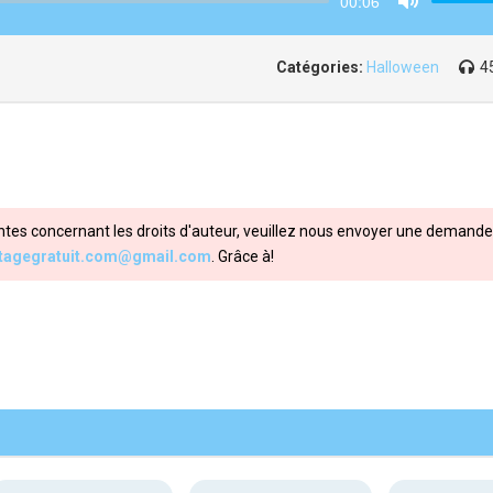
00:06
Mute
Catégories:
Halloween
4
ntes concernant les droits d'auteur, veuillez nous envoyer une demande 
itagegratuit.com@gmail.com
. Grâce à!
Share