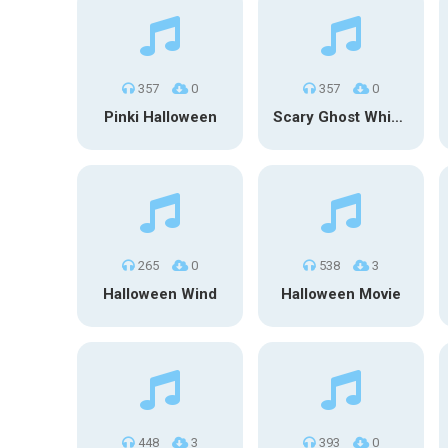
357
0
357
0
Pinki Halloween
Scary Ghost Whisper
265
0
538
3
Halloween Wind
Halloween Movie
448
3
393
0