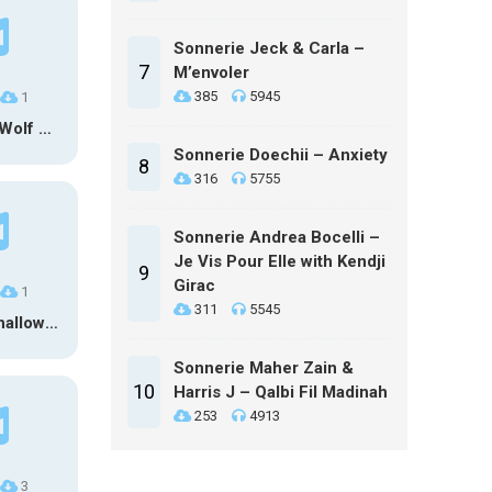
Sonnerie Jeck & Carla –
7
M’envoler
385
5945
1
Halloween Wolf Howling
Sonnerie Doechii – Anxiety
8
316
5755
Sonnerie Andrea Bocelli –
Je Vis Pour Elle with Kendji
9
Girac
1
311
5545
Ambiance halloween 1
Sonnerie Maher Zain &
10
Harris J – Qalbi Fil Madinah
253
4913
3