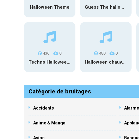
Halloween Theme
Guess The halloween
436
0
480
0
Techno Halloween Mix
Halloween chauve-souris basse
Catégorie de bruitages
Accidents
Alarme
Anime & Manga
Applau
Avion
Banqu