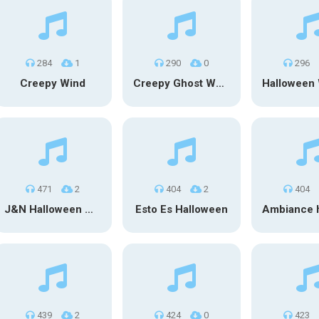
284
1
290
0
296
Creepy Wind
Creepy Ghost Whisper
471
2
404
2
404
J&N Halloween Mashup
Esto Es Halloween
439
2
424
0
423