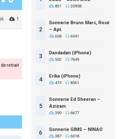
Settings
831
20958
56
1
Sonnerie Bruno Mars, Rosé
2
– Apt.
658
6541
Dandadan (iPhone)
3
502
7649
de retrait
Erika (iPhone)
4
475
8561
Sonnerie Ed Sheeran –
5
Azizam
390
6677
Sonnerie GIMS – NINAO
6
387
6018