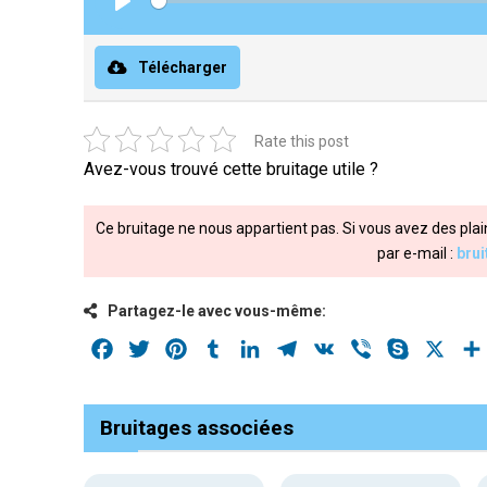
Play
Télécharger
Rate this post
Avez-vous trouvé cette bruitage utile ?
Ce bruitage ne nous appartient pas. Si vous avez des plai
par e-mail :
bru
Partagez-le avec vous-même:
Facebook
Twitter
Pinterest
Tumblr
LinkedIn
Telegram
VK
Viber
Skype
X
Bruitages associées