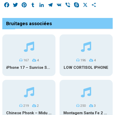
Facebook
Twitter
Pinterest
Tumblr
LinkedIn
Telegram
VK
Viber
Skype
X
Share
Bruitages associées
167
4
196
4
iPhone 17 – Sunrise Serenity
LOW CORTISOL IPHONE
219
2
250
3
Chinese Phonk – Midu Echoing (Marimba)
Montagem Santa Fe 2 – Phonk (iPhone)