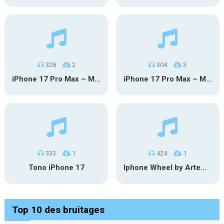
328
2
304
3
iPhone 17 Pro Max – MSM
iPhone 17 Pro Max – Mgm
333
1
424
1
Tono iPhone 17
Iphone Wheel by Artematiko
Top 10 des bruitages