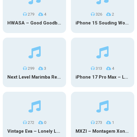
279
4
326
2
HWASA – Good Goodbye (iPhone)
iPhone 15 Souding Wood
299
3
313
4
Next Level Marimba Remix
iPhone 17 Pro Max – Lyubimka
272
0
273
1
Vintage Eva – Lonely Lonely (iPhone)
MXZI – Montagem Xonada (iPhone)