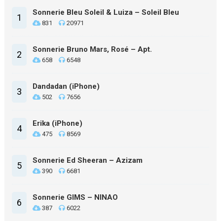
Sonnerie Bleu Soleil & Luiza – Soleil Bleu
1
831
20971
Sonnerie Bruno Mars, Rosé – Apt.
2
658
6548
Dandadan (iPhone)
3
502
7656
Erika (iPhone)
4
475
8569
Sonnerie Ed Sheeran – Azizam
5
390
6681
Sonnerie GIMS – NINAO
6
387
6022