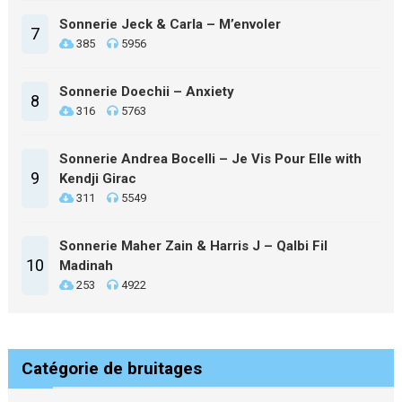
Sonnerie Jeck & Carla – M’envoler
7
385
5956
Sonnerie Doechii – Anxiety
8
316
5763
Sonnerie Andrea Bocelli – Je Vis Pour Elle with
9
Kendji Girac
311
5549
Sonnerie Maher Zain & Harris J – Qalbi Fil
10
Madinah
253
4922
Catégorie de bruitages