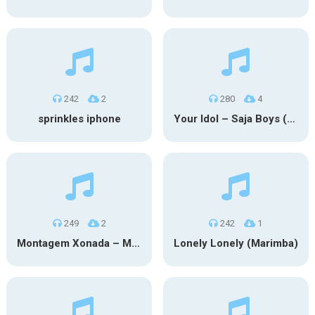
242
2
280
4
sprinkles iphone
Your Idol – Saja Boys (KPop Demon Hunters iPhone)
249
2
242
1
Montagem Xonada – MXZI (iPhone)
Lonely Lonely (Marimba)