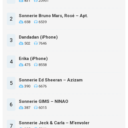
831
20951
Sonnerie Bruno Mars, Rosé – Apt.
2
658
6539
Dandadan (iPhone)
3
502
7646
Erika (iPhone)
4
475
8558
Sonnerie Ed Sheeran – Azizam
5
390
6676
Sonnerie GIMS – NINAO
6
387
6015
Sonnerie Jeck & Carla – M’envoler
7