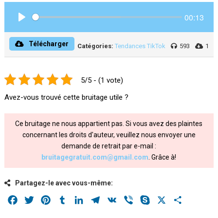
00:13
Play
Télécharger
Catégories:
Tendances TikTok
593
1
5/5 - (1 vote)
Avez-vous trouvé cette bruitage utile ?
Ce bruitage ne nous appartient pas. Si vous avez des plaintes
concernant les droits d'auteur, veuillez nous envoyer une
demande de retrait par e-mail :
bruitagegratuit.com@gmail.com
. Grâce à!
Partagez-le avec vous-même:
Facebook
Twitter
Pinterest
Tumblr
LinkedIn
Telegram
VK
Viber
Skype
X
Share