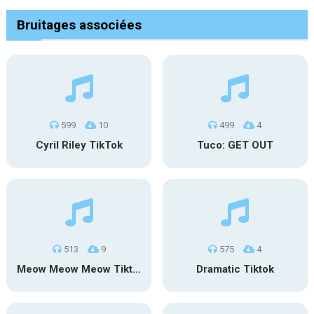
Bruitages associées
599
10
499
4
Cyril Riley TikTok
Tuco: GET OUT
513
9
575
4
Meow Meow Meow Tiktok
Dramatic Tiktok