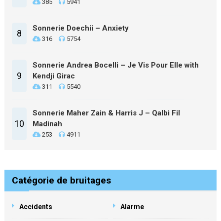
385
5941
Sonnerie Doechii – Anxiety
8
316
5754
Sonnerie Andrea Bocelli – Je Vis Pour Elle with
9
Kendji Girac
311
5540
Sonnerie Maher Zain & Harris J – Qalbi Fil
10
Madinah
253
4911
Catégorie de bruitages
Accidents
Alarme