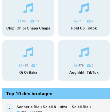
525
10
513
2
Chipi Chipi Chapa Chapa
Hold Up Tiktok
489
1
479
5
Oi Oi Baka
Aughhhh TikTok
Top 10 des bruitages
Sonnerie Bleu Soleil & Luiza – Soleil Bleu
1