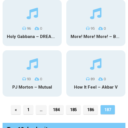
96
0
95
0
Holy Gabbana – DREAMS NEVER DIE
More! More! More! – Bwcky Hill
93
0
89
0
PJ Morton – Mutual
How It Feel – Akbar V
«
1
…
184
185
186
187