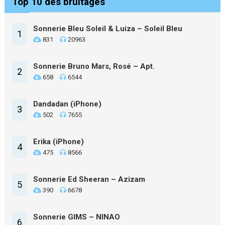
Top 10 des bruitages
Sonnerie Bleu Soleil & Luiza – Soleil Bleu
1
831
20963
Sonnerie Bruno Mars, Rosé – Apt.
2
658
6544
Dandadan (iPhone)
3
502
7655
Erika (iPhone)
4
475
8566
Sonnerie Ed Sheeran – Azizam
5
390
6678
Sonnerie GIMS – NINAO
6