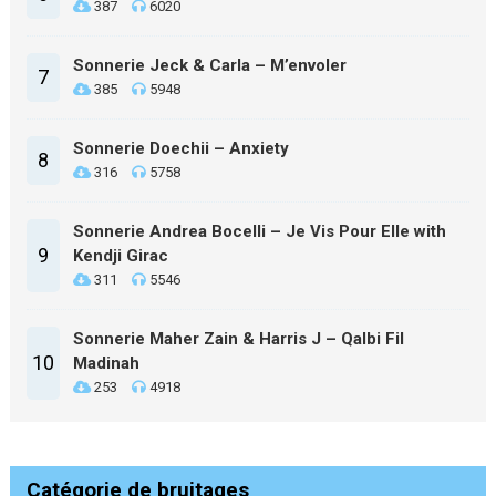
387
6020
Sonnerie Jeck & Carla – M’envoler
7
385
5948
Sonnerie Doechii – Anxiety
8
316
5758
Sonnerie Andrea Bocelli – Je Vis Pour Elle with
9
Kendji Girac
311
5546
Sonnerie Maher Zain & Harris J – Qalbi Fil
10
Madinah
253
4918
Catégorie de bruitages