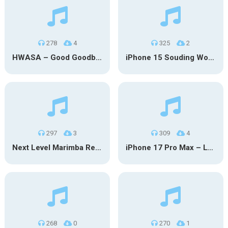
278
4
325
2
HWASA – Good Goodbye (iPhone)
iPhone 15 Souding Wood
297
3
309
4
Next Level Marimba Remix
iPhone 17 Pro Max – Lyubimka
268
0
270
1