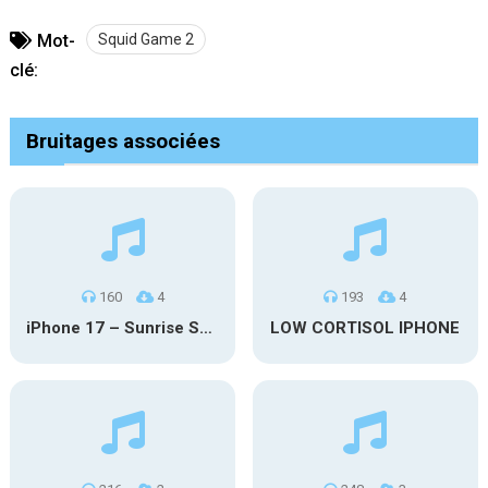
Mot-
Squid Game 2
clé:
Bruitages associées
160
4
193
4
iPhone 17 – Sunrise Serenity
LOW CORTISOL IPHONE