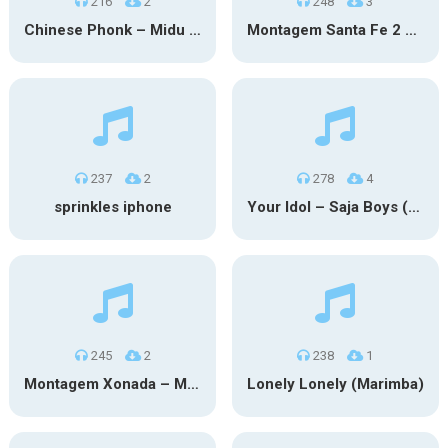
216
2
248
3
Chinese Phonk – Midu Echoing (Marimba)
Montagem Santa Fe 2 – Phonk (iPhone)
237
2
278
4
sprinkles iphone
Your Idol – Saja Boys (KPop Demon Hunters iPhone)
245
2
238
1
Montagem Xonada – MXZI (iPhone)
Lonely Lonely (Marimba)