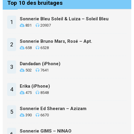
Top 10 des bruitages
Sonnerie Bleu Soleil & Luiza – Soleil Bleu
1
831
20937
Sonnerie Bruno Mars, Rosé – Apt.
2
658
6528
Dandadan (iPhone)
3
502
7641
Erika (iPhone)
4
475
8548
Sonnerie Ed Sheeran – Azizam
5
390
6670
Sonnerie GIMS – NINAO