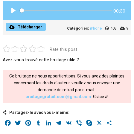
00:30
Play
Télécharger
Catégories:
iPhone
403
9
Rate this post
Avez-vous trouvé cette bruitage utile ?
Ce bruitage ne nous appartient pas. Si vous avez des plaintes
concernant les droits d'auteur, veuillez nous envoyer une
demande de retrait par e-mail :
bruitagegratuit.com@gmail.com
. Grâce à!
Partagez-le avec vous-même:
Facebook
Twitter
Pinterest
Tumblr
LinkedIn
Telegram
VK
Viber
Skype
X
Share