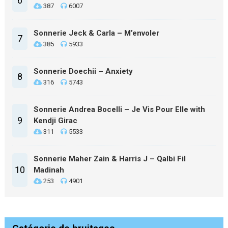
6
387
6007
Sonnerie Jeck & Carla – M’envoler
7
385
5933
Sonnerie Doechii – Anxiety
8
316
5743
Sonnerie Andrea Bocelli – Je Vis Pour Elle with
9
Kendji Girac
311
5533
Sonnerie Maher Zain & Harris J – Qalbi Fil
10
Madinah
253
4901