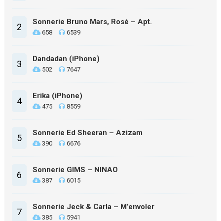
Sonnerie Bruno Mars, Rosé – Apt.
2
658
6539
Dandadan (iPhone)
3
502
7647
Erika (iPhone)
4
475
8559
Sonnerie Ed Sheeran – Azizam
5
390
6676
Sonnerie GIMS – NINAO
6
387
6015
Sonnerie Jeck & Carla – M’envoler
7
385
5941