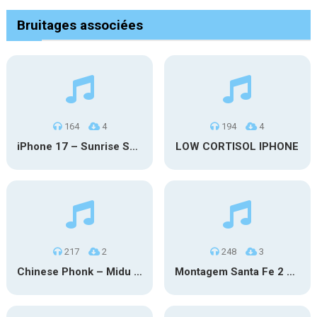
Bruitages associées
164
4
194
4
iPhone 17 – Sunrise Serenity
LOW CORTISOL IPHONE
217
2
248
3
Chinese Phonk – Midu Echoing (Marimba)
Montagem Santa Fe 2 – Phonk (iPhone)