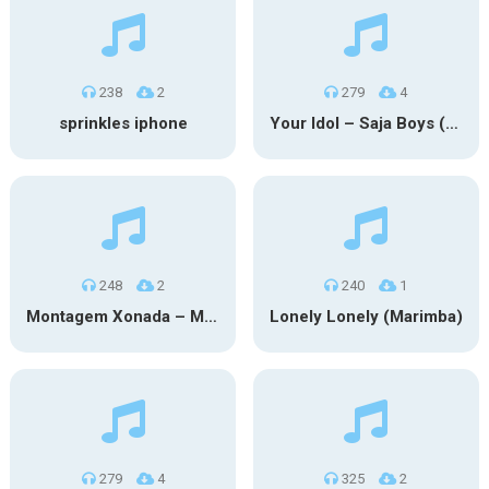
238
2
279
4
sprinkles iphone
Your Idol – Saja Boys (KPop Demon Hunters iPhone)
248
2
240
1
Montagem Xonada – MXZI (iPhone)
Lonely Lonely (Marimba)
279
4
325
2