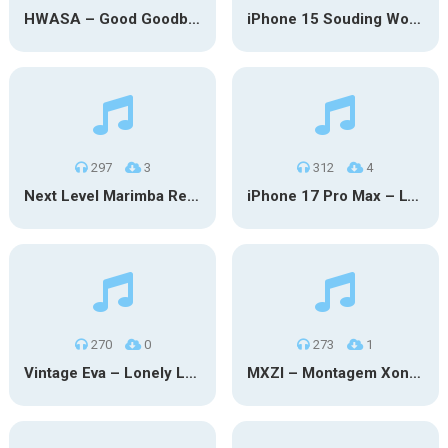
HWASA – Good Goodbye (iPhone)
iPhone 15 Souding Wood
297
3
312
4
Next Level Marimba Remix
iPhone 17 Pro Max – Lyubimka
270
0
273
1
Vintage Eva – Lonely Lonely (iPhone)
MXZI – Montagem Xonada (iPhone)