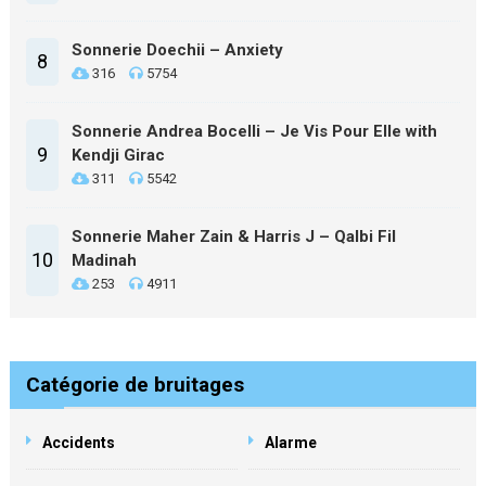
Sonnerie Doechii – Anxiety
8
316
5754
Sonnerie Andrea Bocelli – Je Vis Pour Elle with
9
Kendji Girac
311
5542
Sonnerie Maher Zain & Harris J – Qalbi Fil
10
Madinah
253
4911
Catégorie de bruitages
Accidents
Alarme