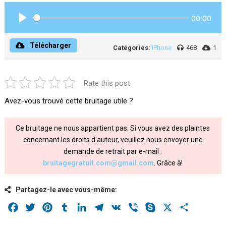
00:00
Play
Télécharger
Catégories:
iPhone
468
1
Rate this post
Avez-vous trouvé cette bruitage utile ?
Ce bruitage ne nous appartient pas. Si vous avez des plaintes
concernant les droits d'auteur, veuillez nous envoyer une
demande de retrait par e-mail :
bruitagegratuit.com@gmail.com
. Grâce à!
Partagez-le avec vous-même:
Facebook
Twitter
Pinterest
Tumblr
LinkedIn
Telegram
VK
Viber
Skype
X
Share