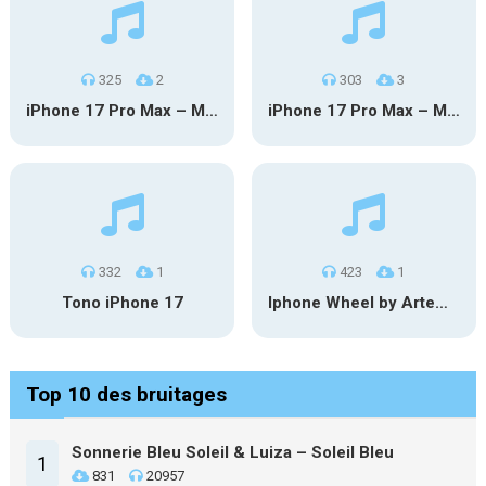
325
2
303
3
iPhone 17 Pro Max – MSM
iPhone 17 Pro Max – Mgm
332
1
423
1
Tono iPhone 17
Iphone Wheel by Artematiko
Top 10 des bruitages
Sonnerie Bleu Soleil & Luiza – Soleil Bleu
1
831
20957