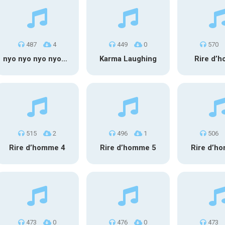
487
4
449
0
570
nyo nyo nyo nyoooo
Karma Laughing
Rire d’
515
2
496
1
506
Rire d’homme 4
Rire d’homme 5
Rire d’h
473
0
476
0
473