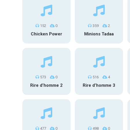
152
0
359
2
Chicken Power
Minions Tadaa
573
0
516
4
Rire d’homme 2
Rire d’homme 3
477
0
498
0