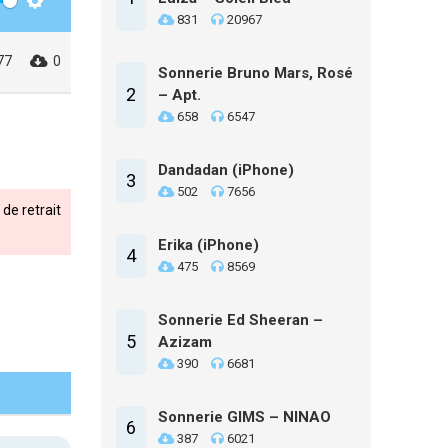
Settings
831
20967
77
0
Sonnerie Bruno Mars, Rosé
2
– Apt.
658
6547
Dandadan (iPhone)
3
502
7656
de retrait
Erika (iPhone)
4
475
8569
Sonnerie Ed Sheeran –
5
Azizam
390
6681
Sonnerie GIMS – NINAO
6
387
6021