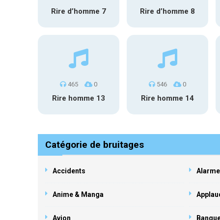
Rire d’homme 7
Rire d’homme 8
465
0
546
0
Rire homme 13
Rire homme 14
Catégorie de bruitages
Accidents
Alarme
Anime & Manga
Applau
Avion
Banqu