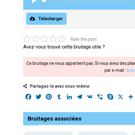
Play
Télécharger
Rate this post
Avez-vous trouvé cette bruitage utile ?
Ce bruitage ne nous appartient pas. Si vous avez des plai
par e-mail :
bru
Partagez-le avec vous-même:
Facebook
Twitter
Pinterest
Tumblr
LinkedIn
Telegram
VK
Viber
Skype
X
Bruitages associées