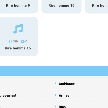
Rire homme 9
Rire homme 10
Rire ho
489
0
Rire homme 15
Ambiance
dissement
Armes
e
Bips