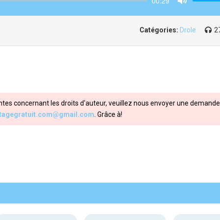
00:29
Mute
Catégories:
Drole
2
ntes concernant les droits d'auteur, veuillez nous envoyer une demande 
itagegratuit.com@gmail.com
. Grâce à!
Share