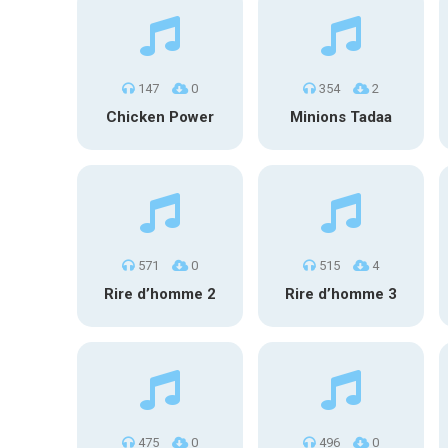
147
0
354
2
Chicken Power
Minions Tadaa
571
0
515
4
Rire d’homme 2
Rire d’homme 3
475
0
496
0