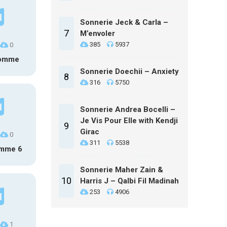
Sonnerie Jeck & Carla –
7
M’envoler
385
5937
0
homme
Sonnerie Doechii – Anxiety
8
316
5750
Sonnerie Andrea Bocelli –
Je Vis Pour Elle with Kendji
9
Girac
0
311
5538
omme 6
Sonnerie Maher Zain &
10
Harris J – Qalbi Fil Madinah
253
4906
1