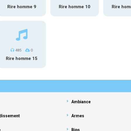
Rire homme 9
Rire homme 10
Rire ho
485
0
Rire homme 15
Ambiance
dissement
Armes
e
Bips