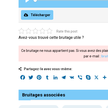
Play
Télécharger
Rate this post
Avez-vous trouvé cette bruitage utile ?
Ce bruitage ne nous appartient pas. Si vous avez des plai
par e-mail :
bru
Partagez-le avec vous-même:
Facebook
Twitter
Pinterest
Tumblr
LinkedIn
Telegram
VK
Viber
Skype
X
Bruitages associées