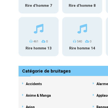
Rire d’homme 7
Rire d’homme 8
461
0
540
0
Rire homme 13
Rire homme 14
Catégorie de bruitages
Accidents
Alarme
Anime & Manga
Applau
Avion
Banqu