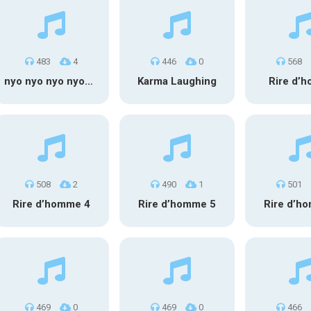
483
4
446
0
568
nyo nyo nyo nyoooo
Karma Laughing
Rire d’
508
2
490
1
501
Rire d’homme 4
Rire d’homme 5
Rire d’h
469
0
469
0
466