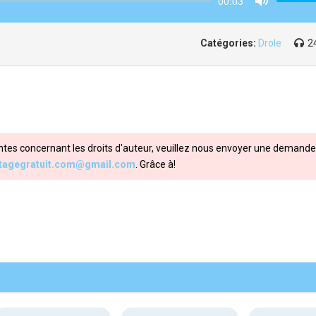
00:03
Mute
Catégories:
Drole
2
ntes concernant les droits d'auteur, veuillez nous envoyer une demande 
itagegratuit.com@gmail.com
. Grâce à!
Share