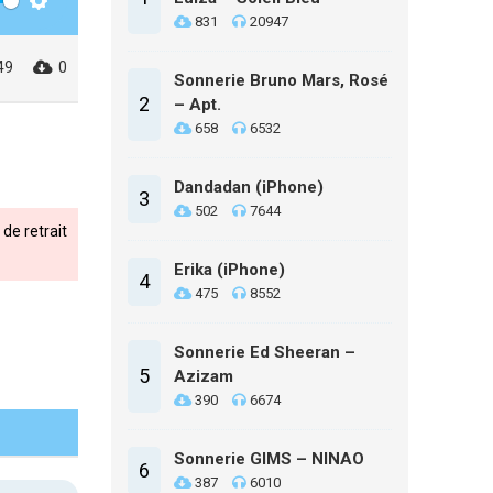
Settings
831
20947
49
0
Sonnerie Bruno Mars, Rosé
2
– Apt.
658
6532
Dandadan (iPhone)
3
502
7644
de retrait
Erika (iPhone)
4
475
8552
Sonnerie Ed Sheeran –
5
Azizam
390
6674
Sonnerie GIMS – NINAO
6
387
6010