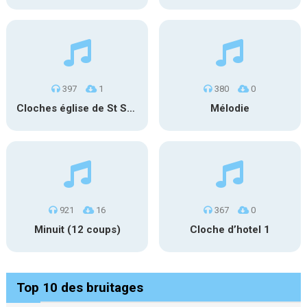
397
1
380
0
Cloches église de St Sebastian – Espagne
Mélodie
921
16
367
0
Minuit (12 coups)
Cloche d’hotel 1
Top 10 des bruitages