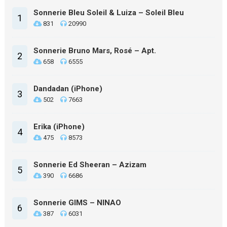
Sonnerie Bleu Soleil & Luiza – Soleil Bleu
1
831
20990
Sonnerie Bruno Mars, Rosé – Apt.
2
658
6555
Dandadan (iPhone)
3
502
7663
Erika (iPhone)
4
475
8573
Sonnerie Ed Sheeran – Azizam
5
390
6686
Sonnerie GIMS – NINAO
6
387
6031