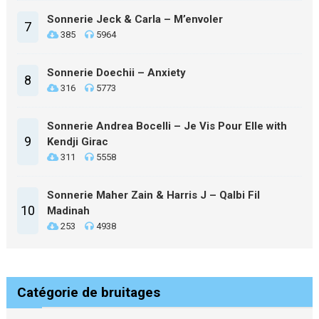
Sonnerie Jeck & Carla – M’envoler
7
385
5964
Sonnerie Doechii – Anxiety
8
316
5773
Sonnerie Andrea Bocelli – Je Vis Pour Elle with
9
Kendji Girac
311
5558
Sonnerie Maher Zain & Harris J – Qalbi Fil
10
Madinah
253
4938
Catégorie de bruitages