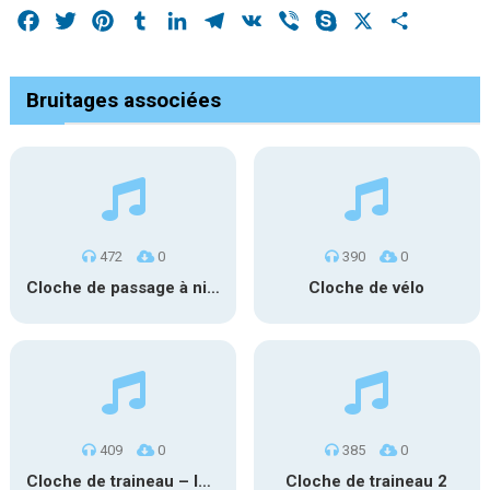
Facebook
Twitter
Pinterest
Tumblr
LinkedIn
Telegram
VK
Viber
Skype
X
Share
Bruitages associées
472
0
390
0
Cloche de passage à niveau (us)
Cloche de vélo
409
0
385
0
Cloche de traineau – loop
Cloche de traineau 2