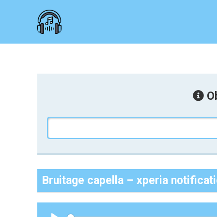
Ob
Bruitage capella – xperia notificat