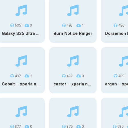
605
3
493
1
486
Galaxy S25 Ultra Notification Tones
Burn Notice Ringer
497
1
422
0
409
Cobalt – xperia notification
castor – xperia notification tone
377
0
375
0
530