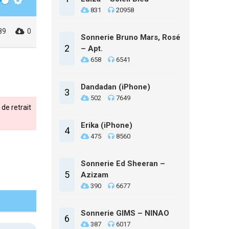
Settings
831
20958
89
0
Sonnerie Bruno Mars, Rosé
2
– Apt.
658
6541
Dandadan (iPhone)
3
502
7649
de retrait
Erika (iPhone)
4
475
8560
Sonnerie Ed Sheeran –
5
Azizam
390
6677
Sonnerie GIMS – NINAO
6
387
6017