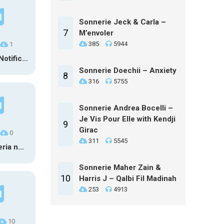
Sonnerie Jeck & Carla –
7
M’envoler
385
5944
1
Doraemon Notification
Sonnerie Doechii – Anxiety
8
316
5755
Sonnerie Andrea Bocelli –
Je Vis Pour Elle with Kendji
9
Girac
0
311
5545
argon – xperia notification
Sonnerie Maher Zain &
10
Harris J – Qalbi Fil Madinah
253
4913
10