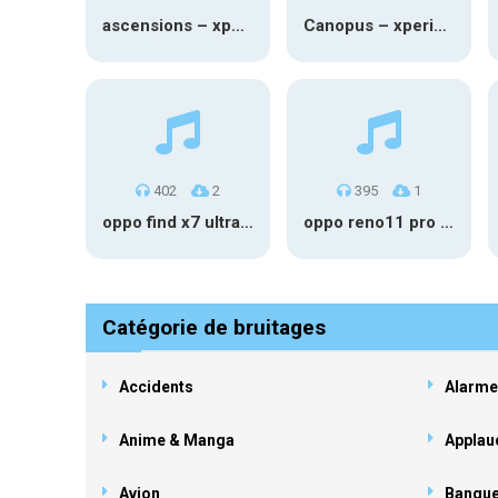
ascensions – xperia notification
Canopus – xperia notification
402
2
395
1
oppo find x7 ultra notification
oppo reno11 pro notification
Catégorie de bruitages
Accidents
Alarme
Anime & Manga
Applau
Avion
Banqu