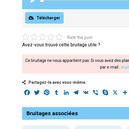
Play
Télécharger
Rate this post
Avez-vous trouvé cette bruitage utile ?
Ce bruitage ne nous appartient pas. Si vous avez des plai
par e-mail :
bru
Partagez-le avec vous-même:
Facebook
Twitter
Pinterest
Tumblr
LinkedIn
Telegram
VK
Viber
Skype
X
Bruitages associées