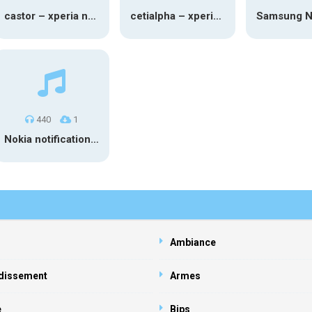
castor – xperia notification
cetialpha – xperia notification
440
1
Nokia notification tone 2025
Ambiance
dissement
Armes
e
Bips