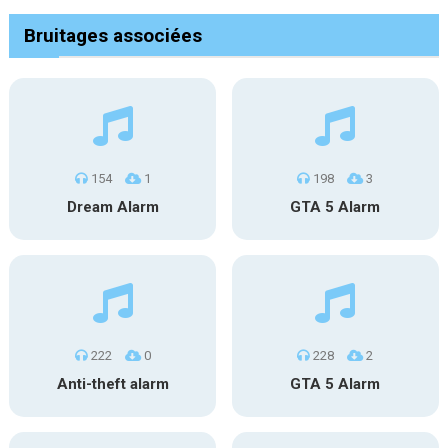
Bruitages associées
154
1
198
3
Dream Alarm
GTA 5 Alarm
222
0
228
2
Anti-theft alarm
GTA 5 Alarm