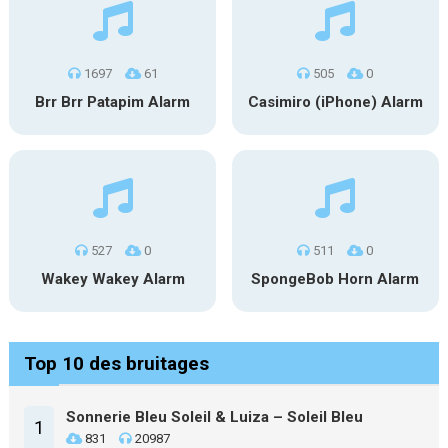
1697
61
505
0
Brr Brr Patapim Alarm
Casimiro (iPhone) Alarm
527
0
511
0
Wakey Wakey Alarm
SpongeBob Horn Alarm
Top 10 des bruitages
Sonnerie Bleu Soleil & Luiza – Soleil Bleu
1
831
20987