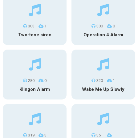
303
1
300
0
Two-tone siren
Operation 4 Alarm
280
0
320
1
Klingon Alarm
Wake Me Up Slowly
319
3
351
1