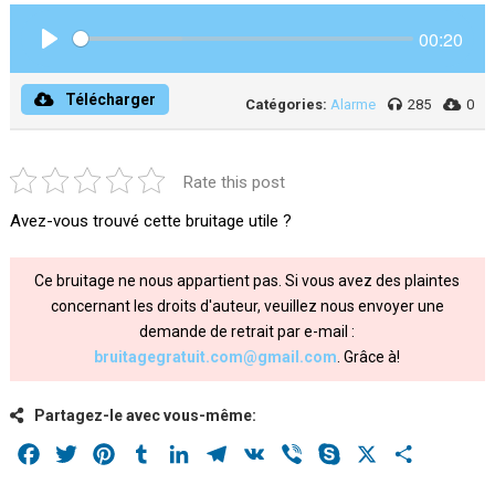
00:20
Play
Télécharger
Catégories:
Alarme
285
0
Rate this post
Avez-vous trouvé cette bruitage utile ?
Ce bruitage ne nous appartient pas. Si vous avez des plaintes
concernant les droits d'auteur, veuillez nous envoyer une
demande de retrait par e-mail :
bruitagegratuit.com@gmail.com
. Grâce à!
Partagez-le avec vous-même:
Facebook
Twitter
Pinterest
Tumblr
LinkedIn
Telegram
VK
Viber
Skype
X
Share