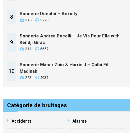
Sonnerie Doechii – Anxiety
8
316
5770
Sonnerie Andrea Bocelli – Je Vis Pour Elle with
9
Kendji Girac
311
5557
Sonnerie Maher Zain & Harris J – Qalbi Fil
10
Madinah
253
4937
Catégorie de bruitages
Accidents
Alarme