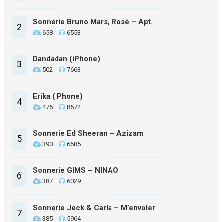
Sonnerie Bruno Mars, Rosé – Apt.
2
658
6553
Dandadan (iPhone)
3
502
7663
Erika (iPhone)
4
475
8572
Sonnerie Ed Sheeran – Azizam
5
390
6685
Sonnerie GIMS – NINAO
6
387
6029
Sonnerie Jeck & Carla – M’envoler
7
385
5964