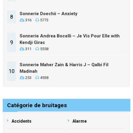
Sonnerie Doechii – Anxiety
8
316
5773
Sonnerie Andrea Bocelli – Je Vis Pour Elle with
9
Kendji Girac
311
5558
Sonnerie Maher Zain & Harris J – Qalbi Fil
10
Madinah
253
4938
Catégorie de bruitages
Accidents
Alarme