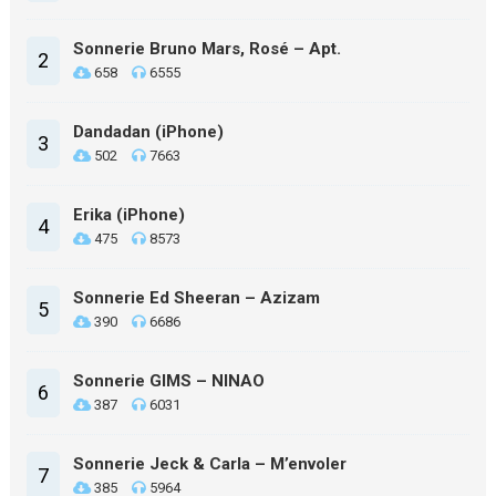
Sonnerie Bruno Mars, Rosé – Apt.
2
658
6555
Dandadan (iPhone)
3
502
7663
Erika (iPhone)
4
475
8573
Sonnerie Ed Sheeran – Azizam
5
390
6686
Sonnerie GIMS – NINAO
6
387
6031
Sonnerie Jeck & Carla – M’envoler
7
385
5964