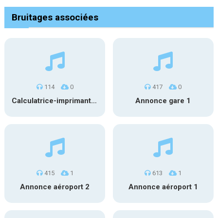
Bruitages associées
114
0
417
0
Calculatrice-imprimante #6
Annonce gare 1
415
1
613
1
Annonce aéroport 2
Annonce aéroport 1