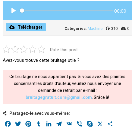
00:00
Play
Télécharger
Catégories:
Machine
310
0
Rate this post
Avez-vous trouvé cette bruitage utile ?
Ce bruitage ne nous appartient pas. Si vous avez des plaintes
concernant les droits d'auteur, veuillez nous envoyer une
demande de retrait par e-mail :
bruitagegratuit.com@gmail.com
. Grâce à!
Partagez-le avec vous-même:
Facebook
Twitter
Pinterest
Tumblr
LinkedIn
Telegram
VK
Viber
Skype
X
Share