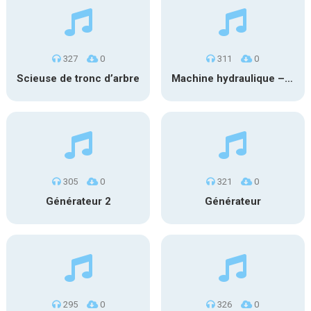
327
0
311
0
Scieuse de tronc d’arbre
Machine hydraulique – off
305
0
321
0
Générateur 2
Générateur
295
0
326
0