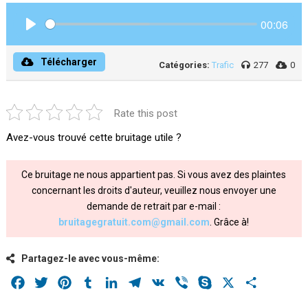
00:06
Play
Télécharger
Catégories:
Trafic
277
0
Rate this post
Avez-vous trouvé cette bruitage utile ?
Ce bruitage ne nous appartient pas. Si vous avez des plaintes
concernant les droits d'auteur, veuillez nous envoyer une
demande de retrait par e-mail :
bruitagegratuit.com@gmail.com
. Grâce à!
Partagez-le avec vous-même:
Facebook
Twitter
Pinterest
Tumblr
LinkedIn
Telegram
VK
Viber
Skype
X
Share