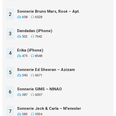
Sonnerie Bruno Mars, Rosé – Apt.
2
658
6528
Dandadan (iPhone)
3
502
7642
Erika (iPhone)
4
475
8548
Sonnerie Ed Sheeran – Azizam
5
390
6671
Sonnerie GIMS – NINAO
6
387
6007
Sonnerie Jeck & Carla – M’envoler
7
385
5934