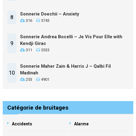
Sonnerie Doechii – Anxiety
8
316
5743
Sonnerie Andrea Bocelli – Je Vis Pour Elle with
9
Kendji Girac
311
5533
Sonnerie Maher Zain & Harris J – Qalbi Fil
10
Madinah
253
4901
Catégorie de bruitages
Accidents
Alarme