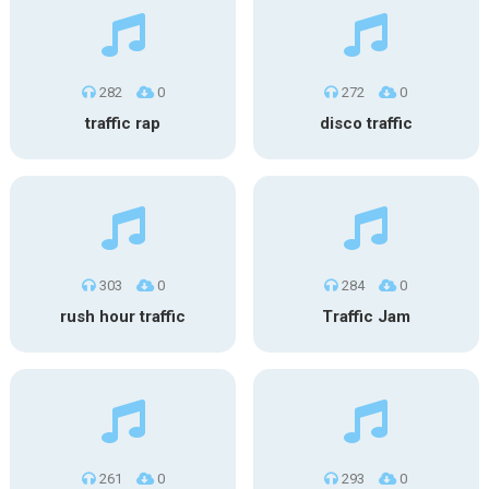
282
0
272
0
traffic rap
disco traffic
303
0
284
0
rush hour traffic
Traffic Jam
261
0
293
0