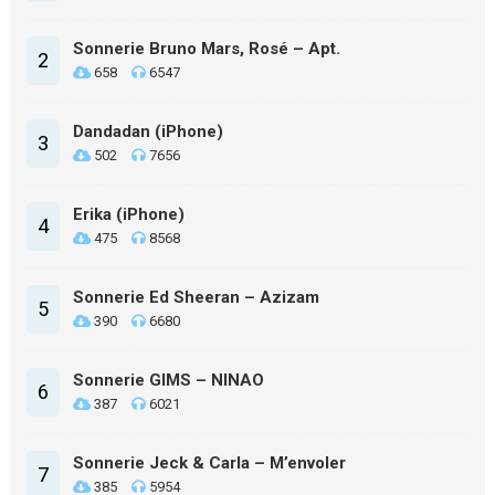
Sonnerie Bruno Mars, Rosé – Apt.
2
658
6547
Dandadan (iPhone)
3
502
7656
Erika (iPhone)
4
475
8568
Sonnerie Ed Sheeran – Azizam
5
390
6680
Sonnerie GIMS – NINAO
6
387
6021
Sonnerie Jeck & Carla – M’envoler
7
385
5954