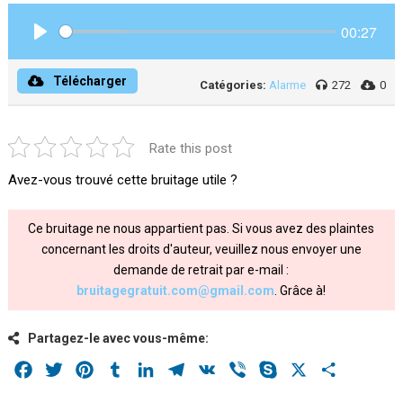
00:27
Play
Télécharger
Catégories:
Alarme
272
0
Rate this post
Avez-vous trouvé cette bruitage utile ?
Ce bruitage ne nous appartient pas. Si vous avez des plaintes
concernant les droits d'auteur, veuillez nous envoyer une
demande de retrait par e-mail :
bruitagegratuit.com@gmail.com
. Grâce à!
Partagez-le avec vous-même:
Facebook
Twitter
Pinterest
Tumblr
LinkedIn
Telegram
VK
Viber
Skype
X
Share