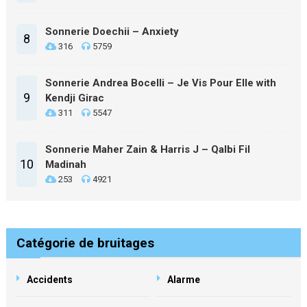
Sonnerie Doechii – Anxiety
8
316
5759
Sonnerie Andrea Bocelli – Je Vis Pour Elle with
9
Kendji Girac
311
5547
Sonnerie Maher Zain & Harris J – Qalbi Fil
10
Madinah
253
4921
Catégorie de bruitages
Accidents
Alarme