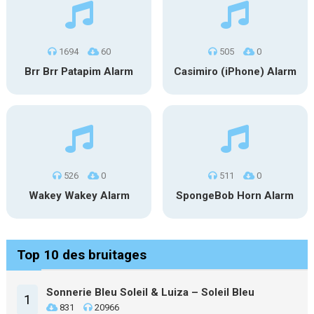
1694
60
505
0
Brr Brr Patapim Alarm
Casimiro (iPhone) Alarm
526
0
511
0
Wakey Wakey Alarm
SpongeBob Horn Alarm
Top 10 des bruitages
Sonnerie Bleu Soleil & Luiza – Soleil Bleu
1
831
20966