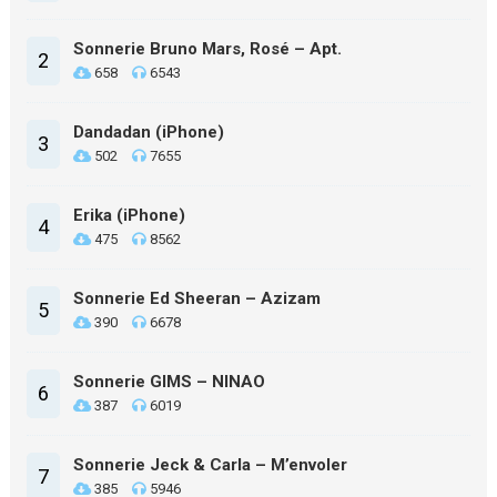
Sonnerie Bruno Mars, Rosé – Apt.
2
658
6543
Dandadan (iPhone)
3
502
7655
Erika (iPhone)
4
475
8562
Sonnerie Ed Sheeran – Azizam
5
390
6678
Sonnerie GIMS – NINAO
6
387
6019
Sonnerie Jeck & Carla – M’envoler
7
385
5946