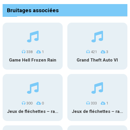
Bruitages associées
338
1
421
3
Game Hell Frozen Rain
Grand Theft Auto VI
300
0
333
1
Jeux de fléchettes – ratée 2
Jeux de fléchettes – ratée