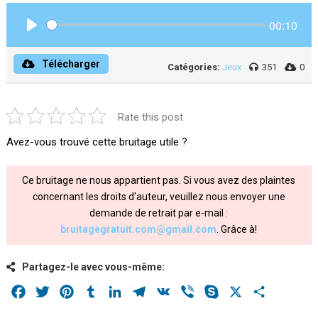
00:10
Play
Télécharger
Catégories:
Jeux
351
0
Rate this post
Avez-vous trouvé cette bruitage utile ?
Ce bruitage ne nous appartient pas. Si vous avez des plaintes
concernant les droits d'auteur, veuillez nous envoyer une
demande de retrait par e-mail :
bruitagegratuit.com@gmail.com
. Grâce à!
Partagez-le avec vous-même:
Facebook
Twitter
Pinterest
Tumblr
LinkedIn
Telegram
VK
Viber
Skype
X
Share