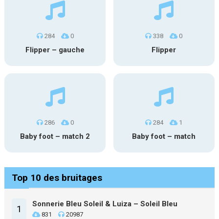
284
0
338
0
Flipper – gauche
Flipper
286
0
284
1
Baby foot – match 2
Baby foot – match
Top 10 des bruitages
Sonnerie Bleu Soleil & Luiza – Soleil Bleu
1
831
20987