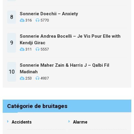
Sonnerie Doechii – Anxiety
8
316
5770
Sonnerie Andrea Bocelli – Je Vis Pour Elle with
9
Kendji Girac
311
5557
Sonnerie Maher Zain & Harris J – Qalbi Fil
10
Madinah
253
4937
Catégorie de bruitages
Accidents
Alarme