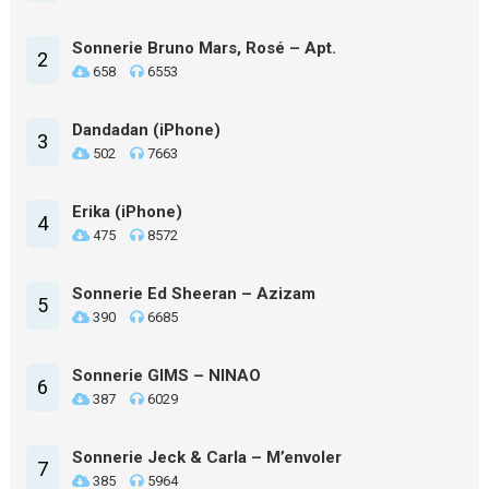
Sonnerie Bruno Mars, Rosé – Apt.
2
658
6553
Dandadan (iPhone)
3
502
7663
Erika (iPhone)
4
475
8572
Sonnerie Ed Sheeran – Azizam
5
390
6685
Sonnerie GIMS – NINAO
6
387
6029
Sonnerie Jeck & Carla – M’envoler
7
385
5964