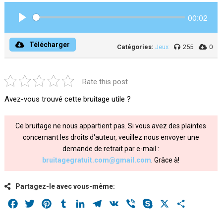
00:02
Play
Télécharger
Catégories:
Jeux
255
0
Rate this post
Avez-vous trouvé cette bruitage utile ?
Ce bruitage ne nous appartient pas. Si vous avez des plaintes
concernant les droits d'auteur, veuillez nous envoyer une
demande de retrait par e-mail :
bruitagegratuit.com@gmail.com
. Grâce à!
Partagez-le avec vous-même:
Facebook
Twitter
Pinterest
Tumblr
LinkedIn
Telegram
VK
Viber
Skype
X
Share