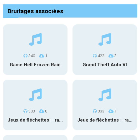
Bruitages associées
340
1
422
3
Game Hell Frozen Rain
Grand Theft Auto VI
303
0
333
1
Jeux de fléchettes – ratée 2
Jeux de fléchettes – ratée