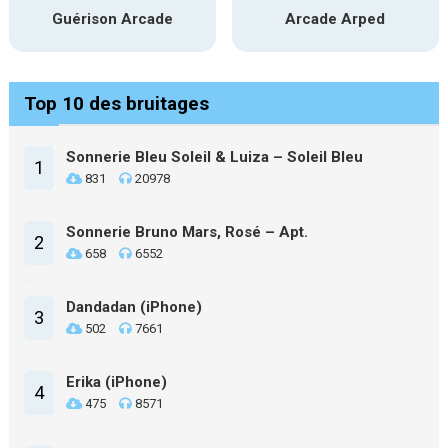
Guérison Arcade
Arcade Arped
Top 10 des bruitages
Sonnerie Bleu Soleil & Luiza – Soleil Bleu
1
831
20978
Sonnerie Bruno Mars, Rosé – Apt.
2
658
6552
Dandadan (iPhone)
3
502
7661
Erika (iPhone)
4
475
8571