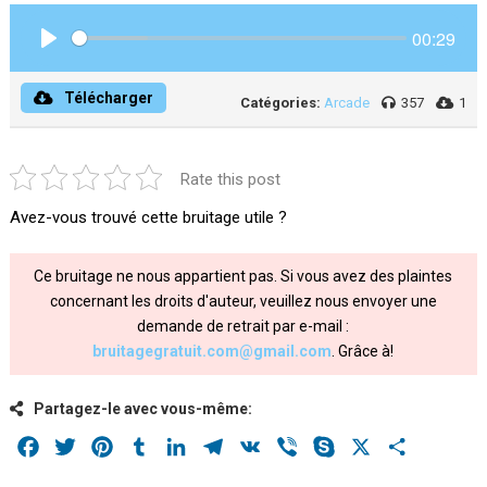
00:29
Play
Télécharger
Catégories:
Arcade
357
1
Rate this post
Avez-vous trouvé cette bruitage utile ?
Ce bruitage ne nous appartient pas. Si vous avez des plaintes
concernant les droits d'auteur, veuillez nous envoyer une
demande de retrait par e-mail :
bruitagegratuit.com@gmail.com
. Grâce à!
Partagez-le avec vous-même:
Facebook
Twitter
Pinterest
Tumblr
LinkedIn
Telegram
VK
Viber
Skype
X
Share