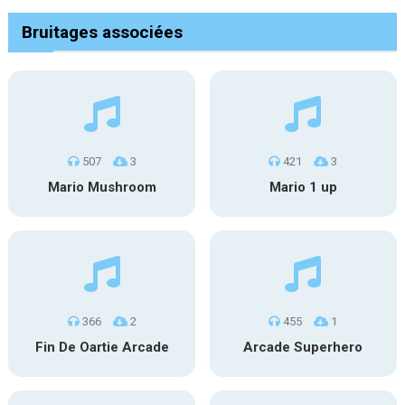
Bruitages associées
507
3
421
3
Mario Mushroom
Mario 1 up
366
2
455
1
Fin De Oartie Arcade
Arcade Superhero