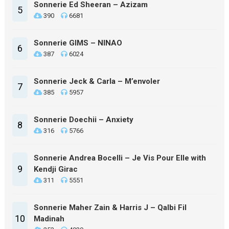
Sonnerie Ed Sheeran – Azizam
5
390
6681
Sonnerie GIMS – NINAO
6
387
6024
Sonnerie Jeck & Carla – M’envoler
7
385
5957
Sonnerie Doechii – Anxiety
8
316
5766
Sonnerie Andrea Bocelli – Je Vis Pour Elle with
9
Kendji Girac
311
5551
Sonnerie Maher Zain & Harris J – Qalbi Fil
10
Madinah