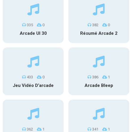
335
0
382
0
Arcade UI 30
Résumé Arcade 2
433
0
386
1
Jeu Vidéo D’arcade
Arcade Bleep
362
1
341
1